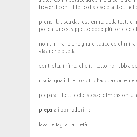
aiutati con il pollice ad aprire la pancia e
troverai con il filetto disteso e la lisca nel
prendi la lisca dall’estremità della testa e 
poi dai uno strappetto poco più forte ed el
non ti rimane che girare l’alice ed eliminar
via anche quella
controlla, infine, che il filetto non abbia d
risciacqua il filetto sotto l’acqua corrente
prepara i filetti delle stesse dimensioni un
prepara i pomodorini
:
lavali e tagliali a metà