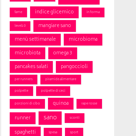
indice glicemico
fame
in forma
mangiare sano
level10
menù settimanale
microbioma
microbiota
omega 3
pancakes salati
pangoccioli
per runners
piramide alimentare
polpette
polpette di ceci
quinoa
porzioni di cibo
rape rosse
sano
runner
sconti
spaghetti
spesa
sport