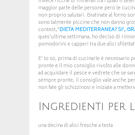
invece ricche di minerali tra i quali il se
maggior parte delle persone però le cucina
non proprio salutari. Gratinate al forno 
sono talmente piccine che non danno gros
contest,“
DIETA MEDITERRANEA? SI’, GR
ques’ultima settimana, ho deciso di rinnova
pomodorini e capperi tra due alici sfiletta
E’ lo so, prima di cucinarle è necessario 
pronte e il mio consiglio rivolto alle don
ad acquistare il pesce e vedrete che se sar
sempre pronte, il consiglio vale anche per
non fate gli schizzinosi e iniziate a mette
Ingredienti per l
una decina di alici fresche a testa