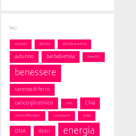
Tag
acquisti
attività
attività sportiva
autunno
barbabietola
benefici
benessere
carenza di ferro
carico glicemico
Chia
ceci
come difenderci
conoscere
dieta
energia
DNA
dolci