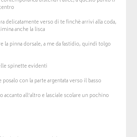
 in contemporanea distendi l’alice, a questo punto ti
 centro
tira delicatamente verso di te finchè arrivi alla coda,
imina anche la lisca
e la pinna dorsale, a me da fastidio, quindi tolgo
elle spinette evidenti
 e posalo con la parte argentata verso il basso
o accanto all’altro e lasciale scolare un pochino