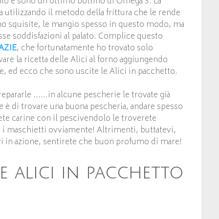
lenio e sono un ottimo bottino di Omega 3. La
 utilizzando il metodo della frittura che le rende
sono squisite, le mangio spesso in questo modo, ma
se soddisfazioni al palato. Complice questo
AZIE
, che fortunatamente ho trovato solo
re la ricetta delle Alici al forno aggiungendo
te, ed ecco che sono uscite le Alici in pacchetto.
prepararle ……in alcune pescherie le trovate già
ne è di trovare una buona pescheria, andare spesso
ete carine con il pescivendolo le troverete
 i maschietti ovviamente! Altrimenti, buttatevi,
rvi in azione, sentirete che buon profumo di mare!
e alici in pacchetto