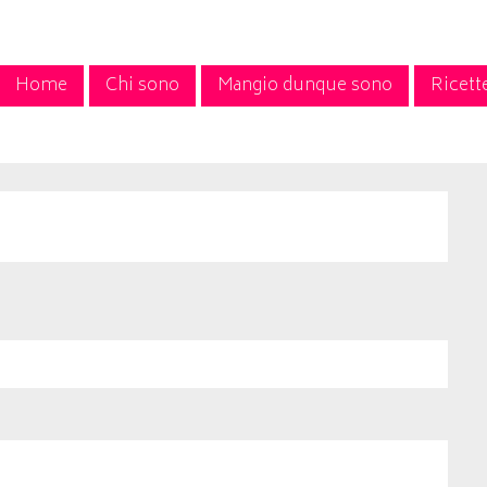
Home
Chi sono
Mangio dunque sono
Ricett