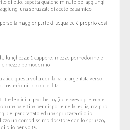
filo di olio, aspetta qualche minuto poi aggiungi
i aggiungi una spruzzata di aceto balsamico
erso la maggior parte di acqua ed è proprio così
della lunghezza: 1 cappero, mezzo pomodorino o
ro e mezzo pomodorino
 alice questa volta con la parte argentata verso
, basterà unirlo con le dita
tutte le alici in pacchetto, (io le avevo preparate
con una palettina per disporle nella teglia, ma puoi
ngi del pangrattato ed una spruzzata di olio
tilizzo un comodissimo dosatore con lo spruzzo,
di olio per volta.