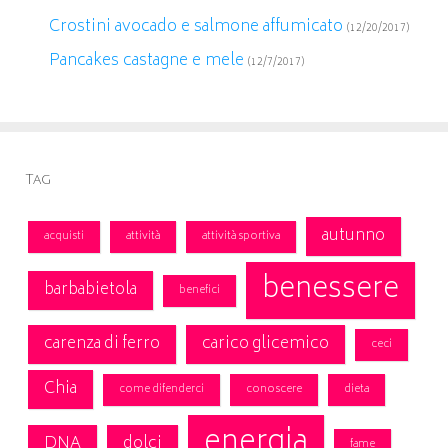
Crostini avocado e salmone affumicato
(12/20/2017)
Pancakes castagne e mele
(12/7/2017)
Tag
autunno
acquisti
attività
attività sportiva
benessere
barbabietola
benefici
carenza di ferro
carico glicemico
ceci
Chia
come difenderci
conoscere
dieta
energia
DNA
dolci
fame