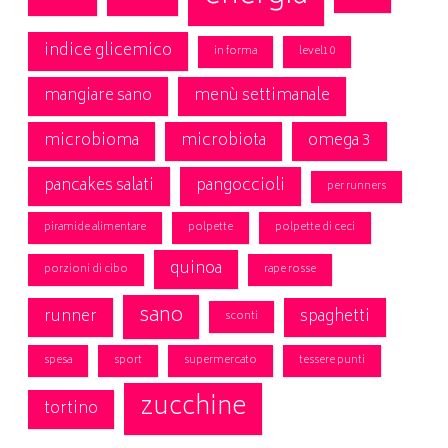
indice glicemico
in forma
level10
mangiare sano
menù settimanale
microbioma
microbiota
omega 3
pancakes salati
pangoccioli
per runners
piramide alimentare
polpette
polpette di ceci
quinoa
porzioni di cibo
rape rosse
sano
runner
spaghetti
sconti
spesa
sport
supermercato
tessere punti
zucchine
tortino