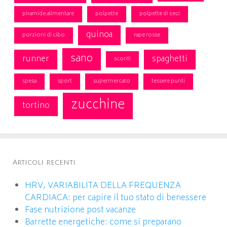
piramide alimentare
polpette
polpette di ceci
quinoa
porzioni di cibo
rape rosse
sano
runner
spaghetti
sconti
spesa
sport
supermercato
tessere punti
zucchine
tortino
Articoli recenti
HRV, VARIABILITA DELLA FREQUENZA
CARDIACA: per capire il tuo stato di benessere
Fase nutrizione post vacanze
Barrette energetiche: come si preparano