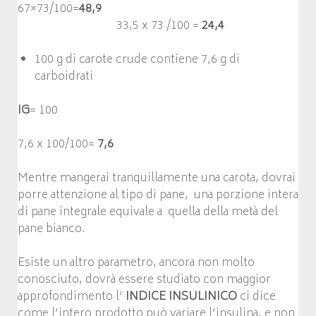
67×73/100=
48,9
33,5 x 73 /100 =
24,4
100 g di carote crude contiene 7,6 g di
carboidrati
IG
= 100
7,6 x 100/100=
7,6
Mentre mangerai tranquillamente una carota, dovrai
porre attenzione al tipo di pane, una porzione intera
di pane integrale equivale a quella della metà del
pane bianco.
Esiste un altro parametro, ancora non molto
conosciuto, dovrà essere studiato con maggior
approfondimento l’
INDICE INSULINICO
ci dice
come l’intero prodotto può variare l’insulina, e non