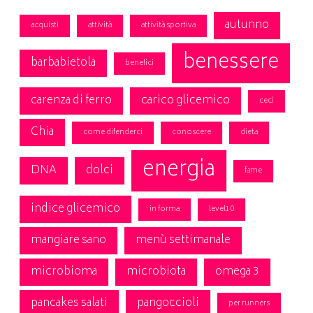
autunno
acquisti
attività
attività sportiva
benessere
barbabietola
benefici
carenza di ferro
carico glicemico
ceci
Chia
come difenderci
conoscere
dieta
energia
DNA
dolci
fame
indice glicemico
in forma
level10
mangiare sano
menù settimanale
microbioma
microbiota
omega 3
pancakes salati
pangoccioli
per runners