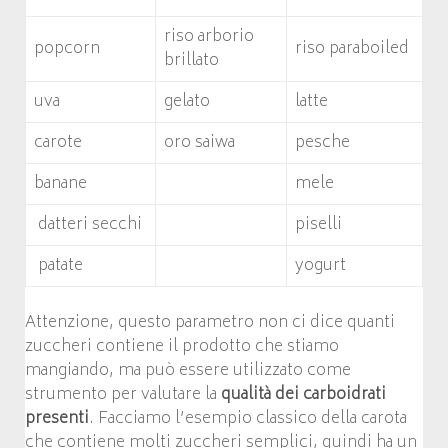
riso arborio
popcorn
riso paraboiled
brillato
uva
gelato
latte
carote
oro saiwa
pesche
banane
mele
datteri secchi
piselli
patate
yogurt
Attenzione, questo parametro non ci dice quanti
zuccheri contiene il prodotto che stiamo
mangiando, ma può essere utilizzato come
strumento per valutare la
qualità dei carboidrati
presenti
. Facciamo l’esempio classico della carota
che contiene molti zuccheri semplici, quindi ha un