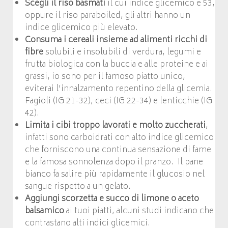
Scegli il riso basmati
il cui indice glicemico è 53,
oppure il riso paraboiled, gli altri hanno un
indice glicemico più elevato.
Consuma i cereali insieme ad alimenti ricchi di
fibre
solubili e insolubili di verdura, legumi e
frutta biologica con la buccia e alle proteine e ai
grassi, io sono per il famoso piatto unico,
eviterai l’innalzamento repentino della glicemia.
Fagioli (IG 21-32), ceci (IG 22-34) e lenticchie (IG
42).
Limita i cibi troppo lavorati e molto zuccherati
,
infatti sono carboidrati con alto indice glicemico
che forniscono una continua sensazione di fame
e la famosa sonnolenza dopo il pranzo. Il pane
bianco fa salire più rapidamente il glucosio nel
sangue rispetto a un gelato.
Aggiungi scorzetta e succo di limone o aceto
balsamico
ai tuoi piatti, alcuni studi indicano che
contrastano alti indici glicemici.