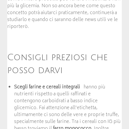
più la glicemia. Non so ancora bene come questo
concetto potrà aiutarci praticamente, continuerà a
studiarlo e quando ci saranno delle news utili ve le
riporterò.
Consigli preziosi che
posso darvi
Scegli farine e c
ereali integrali
hanno più
nutrienti rispetto a quelli raffinati e
contengono carboidrati a basso indice
glicemico. Fai attenzione all’etichetta,
ultimamente ci sono delle vere e proprie truffe,
specialmente sulle farine. Tra i cereali con IG più
basso troviamo il
farro monococco
. Inoltre,