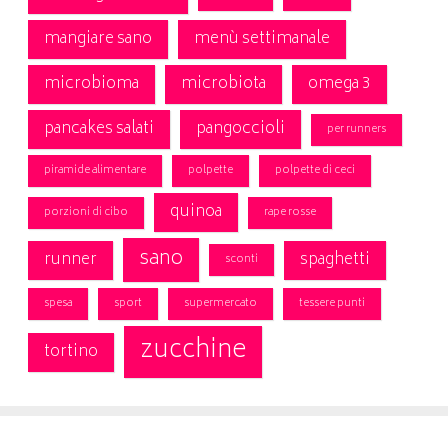
mangiare sano
menù settimanale
microbioma
microbiota
omega 3
pancakes salati
pangoccioli
per runners
piramide alimentare
polpette
polpette di ceci
quinoa
porzioni di cibo
rape rosse
sano
runner
spaghetti
sconti
spesa
sport
supermercato
tessere punti
zucchine
tortino