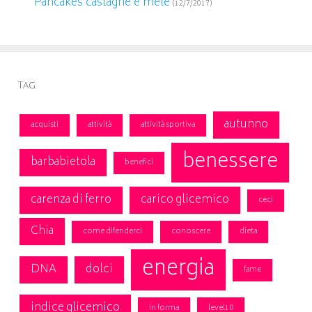
Pancakes castagne e mele
(12/7/2017)
Tag
autunno
acquisti
attività
attività sportiva
benessere
barbabietola
benefici
carenza di ferro
carico glicemico
ceci
Chia
come difenderci
conoscere
dieta
energia
DNA
dolci
fame
indice glicemico
in forma
level10