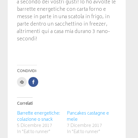
a secondo dei vostri gusti! Io ho avvolte le
barrette energetiche con carta forno e
messe in parte in una scatola in frigo, in
parte dentro un sacchettino in freezer,
altrimenti qui a casa mia durano 3 nano-
secondi!
Condividi:
Clicca
Fai
per
clic
stampare
per
(Si
condividere
apre
su
in
Facebook
Correlati
una
(Si
nuova
apre
finestra)
in
Barrette energetiche:
Pancakes castagne e
una
nuova
colazione o snack
mele
finestra)
5 Dicembre 2017
7 Dicembre 2017
In "Eat to runner"
In "Eat to runner"