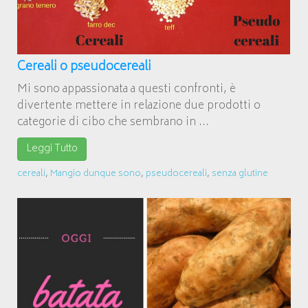
Cereali o pseudocereali
Mi sono appassionata a questi confronti, è
divertente mettere in relazione due prodotti o
categorie di cibo che sembrano in ...
Leggi Tutto
cereali
,
Mangio dunque sono
,
pseudocereali
,
senza glutine