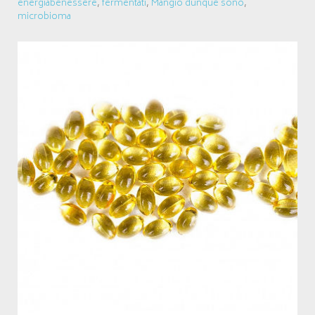
energiabenessere
,
fermentati
,
Mangio dunque sono
,
microbioma