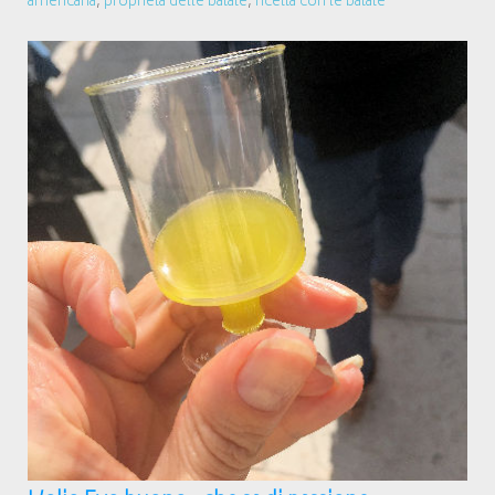
americana
,
proprietà delle batate
,
ricetta con le batate