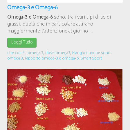
Omega-3 e Omega-6
Omega-3 e Omega-6
sono, tra i vari tipi di acidi
grassi, quelli che in particolare attirano
maggiormente l’attenzione al giorno ...
Leggi Tutto
che cos'è l'omega 3
,
dove omega3
,
Mangio dunque sono
,
omega 3
,
rapporto omega-3 e omega-6
,
Smart Sport