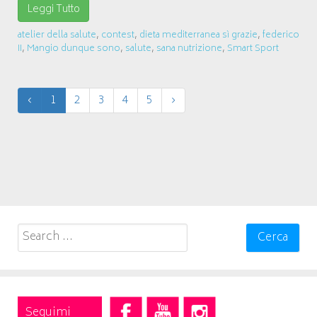
Leggi Tutto
atelier della salute
,
contest
,
dieta mediterranea sì grazie
,
federico
II
,
Mangio dunque sono
,
salute
,
sana nutrizione
,
Smart Sport
‹
1
2
3
4
5
›
Search
for:
Seguimi