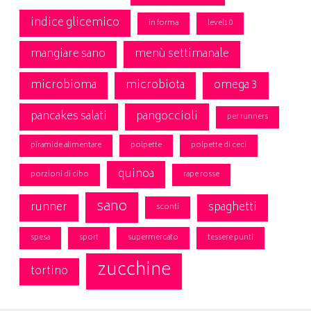
indice glicemico
in forma
level10
mangiare sano
menù settimanale
microbioma
microbiota
omega 3
pancakes salati
pangoccioli
per runners
piramide alimentare
polpette
polpette di ceci
quinoa
porzioni di cibo
rape rosse
sano
runner
spaghetti
sconti
spesa
sport
supermercato
tessere punti
zucchine
tortino