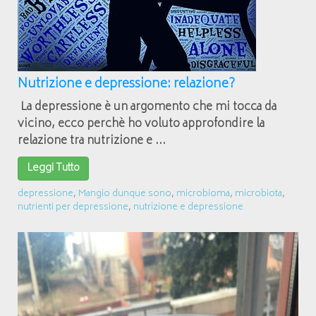
Nutrizione e depressione: relazione?
La depressione è un argomento che mi tocca da
vicino, ecco perchè ho voluto approfondire la
relazione tra nutrizione e ...
Leggi Tutto
depressione
,
Mangio dunque sono
,
microbioma
,
microbiota
,
nutrienti per depressione
,
nutrizione e depressione