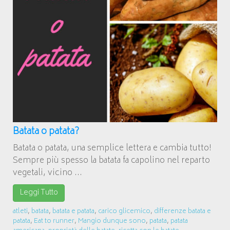
Batata o patata?
Batata o patata, una semplice lettera e cambia tutto!
Sempre più spesso la batata fa capolino nel reparto
vegetali, vicino ...
Leggi Tutto
atleti
,
batata
,
batata e patata
,
carico glicemico
,
differenze batata e
patata
,
Eat to runner
,
Mangio dunque sono
,
patata
,
patata