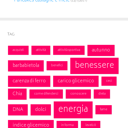
Pancakes castagne e mele
(12/7/2017)
Tag
autunno
acquisti
attività
attività sportiva
benessere
barbabietola
benefici
carenza di ferro
carico glicemico
ceci
Chia
come difenderci
conoscere
dieta
energia
DNA
dolci
fame
indice glicemico
in forma
level10