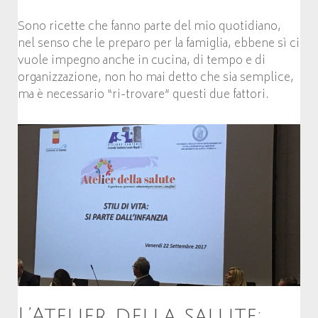
Sono ricette che fanno parte del mio quotidiano,
nel senso che le preparo per la famiglia, ebbene sì ci
vuole impegno anche in cucina, di tempo e di
organizzazione, non ho mai detto che sia semplice,
ma è necessario “ri-trovare” questi due fattori.
L’Atelier della salute: