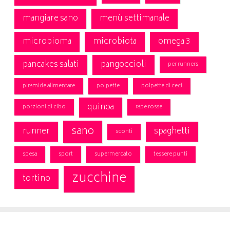
mangiare sano
menù settimanale
microbioma
microbiota
omega 3
pancakes salati
pangoccioli
per runners
piramide alimentare
polpette
polpette di ceci
quinoa
porzioni di cibo
rape rosse
sano
runner
spaghetti
sconti
spesa
sport
supermercato
tessere punti
zucchine
tortino