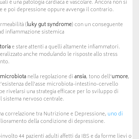
ali è una patologia cardiaca e vascolare. Ancora non si
e e poi depressione oppure avvenga il contrario.
rmeabilità (
luky gut syndrome
) con un conseguente
 ad infiammazione sistemica
toria
e stare attenti a quelli altamente infiammatori.
eralizzato anche modulando le risposte allo stress
ento.
microbiota
nella regolazione di
ansia
, tono dell’
umore
,
 l’esistenza dell’asse microbiota-intestino-cervello
 rivelarsi una strategia efficace per lo sviluppo di
el sistema nervoso centrale.
una correlazione tra Nutrizione e Depressione,
uno di
iglioramento della condizione di depressione.
volto 44 pazienti adulti affetti da IBS e da forme lievi o