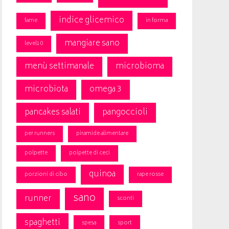
indice glicemico
fame
in forma
mangiare sano
level10
menù settimanale
microbioma
microbiota
omega 3
pancakes salati
pangoccioli
per runners
piramide alimentare
polpette
polpette di ceci
quinoa
porzioni di cibo
rape rosse
sano
runner
sconti
spaghetti
spesa
sport