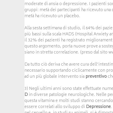
moderate di ansia o depressione. I pazienti son
gruppi: metà dei partecipanti ha ricevuto una 
metà ha ricevuto un placebo.
Alla sesta settimana di studio, il 64% dei paz
più bassi sulla scala HADS (Hospital Anxiety a
il 32% dei pazienti ha registrato migliorament
questo argomento, porta nuove prove a soste
siano in stretta correlazione. (preso dal sit
Da tutto ciò deriva che avere cura dell’intest
necessario supportando ciclicamente con pro 
ad un più globale intervento sia
preventivo
ch
3) Negli ultimi anni sono state effettuate num
D
in diverse patologie neurologiche. Nelle per
questa vitamina e molti studi stanno cercando 
essere correlati allo sviluppo di
Depressione
.
nel cervello e, in studi su animali, si è dimost