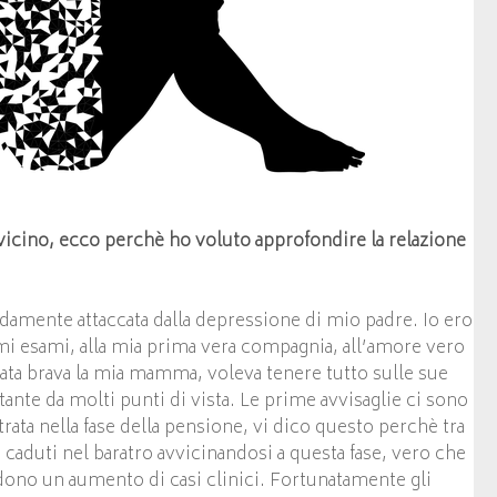
icino, ecco perchè ho voluto approfondire la relazione
ondamente attaccata dalla depressione di mio padre. Io ero
mi esami, alla mia prima vera compagnia, all’amore vero
tata brava la mia mamma, voleva tenere tutto sulle sue
nte da molti punti di vista. Le prime avvisaglie ci sono
ntrata nella fase della pensione, vi dico questo perchè tra
 caduti nel baratro avvicinandosi a questa fase, vero che
edono un aumento di casi clinici. Fortunatamente gli