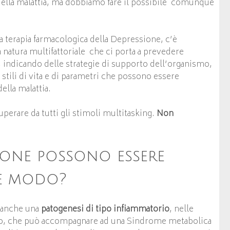
della malattia, ma dobbiamo fare il possibile comunque
la terapia farmacologica della Depressione, c’è
atura multifattoriale che ci porta a prevedere
e, indicando delle strategie di supporto dell’organismo,
stili di vita e di parametri che possono essere
della malattia.
uperare da tutti gli stimoli multitasking.
Non
ione possono essere
he modo?
o anche una
patogenesi di tipo infiammatorio
, nelle
vo, che può accompagnare ad una Sindrome metabolica