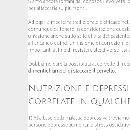
Siamo ancora lontani dal conosce l’evolversi 
per attaccarla su più fronti.
Ad oggi la medicina tradizionale è efficace nel
comunque da tenere in considerazione questa n
un’azione anche sullo stile di vita del pazient
affiancando quindi un insieme di correzioni di 
importanti al fine di resistere alle diverse fasi 
Dobbiamo dare la possibilità al cervello di rec
dimentichiamoci di staccare il cervello.
Nutrizione e depress
correlate in qualc
1) Alla base della malattia depressiva troviam
persone depresse aumenta lo stress ossidati