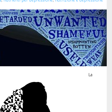
a
,
nutrienti per depressione
,
nutrizione e depressione
La