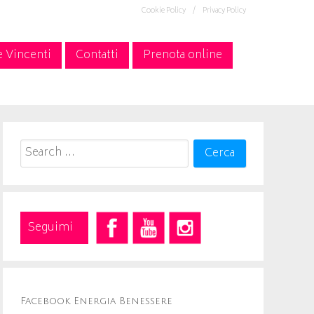
Cookie Policy /
Privacy Policy
e Vincenti
Contatti
Prenota online
Search
for:
Seguimi
Facebook Energia Benessere