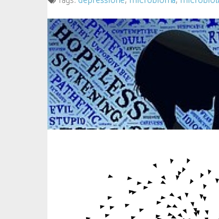
Tags:
depressione
,
microbioma
,
microbiot