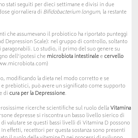
o stati seguiti per dieci settimane e divisi in due
dose giornaliera di
Bifidobacterium longum
, la restante
ienti che assumevano il probiotico ha riportato punteggi
nd Depression Scale): nel gruppo di controllo, soltanto
i paragonabili. Lo studio, il primo del suo genere su
gno dell’ipotesi che
microbiota intestinale
e
cervello
o www.microbiota.com)
ino, modificando la dieta nel modo corretto e se
e prebiotici, può avere un significato come supporto
e di
cura per la Depressione
.
erosissime ricerche scientifiche sul ruolo della
Vitamina
sone depresse si riscontra un basso livello sierico di
di valutare se questi bassi livelli di Vitamina D possono
 In effetti, recettori per questa sostanza sono presenti
rato il ruolo della vitamina D nei processi di sviluppo