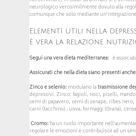
neurologico verosimilmente dovuto alla regolaz
comunque che solo mediante un’integrazione d
Elementi utili nella depre
è vera la relazione nutriz
Segui una vera dieta mediterranea:
è associata
Assicurati che nella dieta siano presenti anche
Zinco e selenio:
modulano la
trasmissione deg
depressivi. Zinco: fagioli, noci, piselli, mand
semi di papavero, semi di senape, ribes nero, c
carni (tacchino) , uova, formaggi (Grana), cerea
Cromo:
ha un ruolo importante nell’aumentare
regolare le emozioni e contribuisce ad un sens