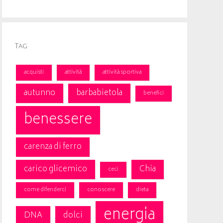
Tag
acquisti
attività
attività sportiva
autunno
barbabietola
benefici
benessere
carenza di ferro
carico glicemico
Chia
ceci
come difenderci
conoscere
dieta
energia
DNA
dolci