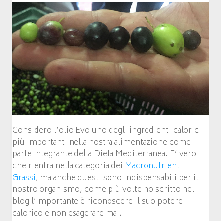
Considero l’olio Evo uno degli ingredienti calorici
più importanti nella nostra alimentazione come
parte integrante della Dieta Mediterranea. E’ vero
che rientra nella categoria dei
Macronutrienti
Grassi
, ma anche questi sono indispensabili per il
nostro organismo, come più volte ho scritto nel
blog l’importante è riconoscere il suo potere
calorico e non esagerare mai.