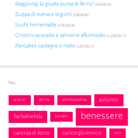
Raggiungi la giusta quota di ferro?
(6/4/2019)
Zuppa di avena e legumi
(2/8/2018)
Sushi homemade
(1/30/2018)
Crostini avocado e salmone affumicato
(12/20/2017)
Pancakes castagne e mele
(12/7/2017)
Tag
autunno
acquisti
attività
attività sportiva
benessere
barbabietola
benefici
carenza di ferro
carico glicemico
ceci