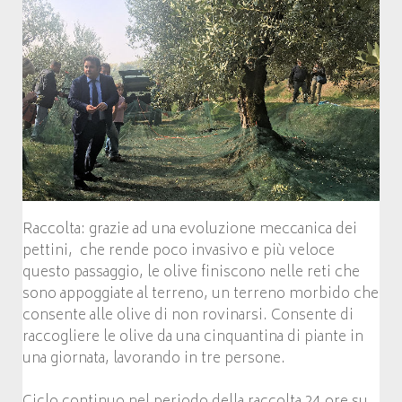
Raccolta: grazie ad una evoluzione meccanica dei
pettini, che rende poco invasivo e più veloce
questo passaggio, le olive finiscono nelle reti che
sono appoggiate al terreno, un terreno morbido che
consente alle olive di non rovinarsi. Consente di
raccogliere le olive da una cinquantina di piante in
una giornata, lavorando in tre persone.
Ciclo continuo nel periodo della raccolta 24 ore su