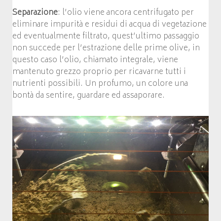
Separazione
: l’olio viene ancora centrifugato per
eliminare impurità e residui di acqua di vegetazione
ed eventualmente filtrato, quest’ultimo passaggio
non succede per l’estrazione delle prime olive, in
questo caso l’olio, chiamato integrale, viene
mantenuto grezzo proprio per ricavarne tutti i
nutrienti possibili. Un profumo, un colore una
bontà da sentire, guardare ed assaporare.