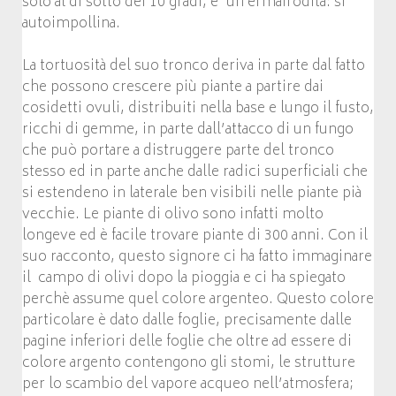
solo al di sotto dei 10 gradi, e’ un ermafrodita: si
autoimpollina.
La tortuosità del suo tronco deriva in parte dal fatto
che possono crescere più piante a partire dai
cosidetti ovuli, distribuiti nella base e lungo il fusto,
ricchi di gemme, in parte dall’attacco di un fungo
che può portare a distruggere parte del tronco
stesso ed in parte anche dalle radici superficiali che
si estendeno in laterale ben visibili nelle piante pià
vecchie. Le piante di olivo sono infatti molto
longeve ed è facile trovare piante di 300 anni. Con il
suo racconto, questo signore ci ha fatto immaginare
il campo di olivi dopo la pioggia e ci ha spiegato
perchè assume quel colore argenteo. Questo colore
particolare è dato dalle foglie, precisamente dalle
pagine inferiori delle foglie che oltre ad essere di
colore argento contengono gli stomi, le strutture
per lo scambio del vapore acqueo nell’atmosfera;