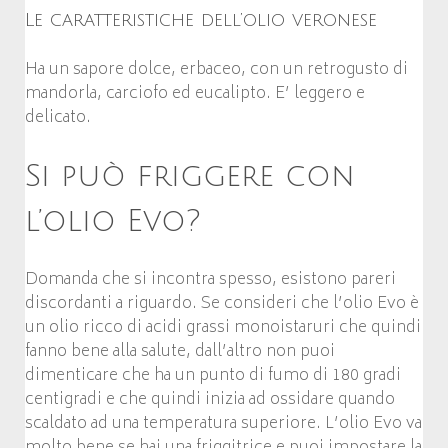
Le caratteristiche dell’olio veronese
Ha un sapore dolce, erbaceo, con un retrogusto di
mandorla, carciofo ed eucalipto. E’ leggero e
delicato.
Si può friggere con
l’olio Evo?
Domanda che si incontra spesso, esistono pareri
discordanti a riguardo. Se consideri che l’olio Evo è
un olio ricco di acidi grassi monoistaruri che quindi
fanno bene alla salute, dall’altro non puoi
dimenticare che ha un punto di fumo di 180 gradi
centigradi e che quindi inizia ad ossidare quando
scaldato ad una temperatura superiore. L’olio Evo va
molto bene se hai una friggitrice e puoi impostare la