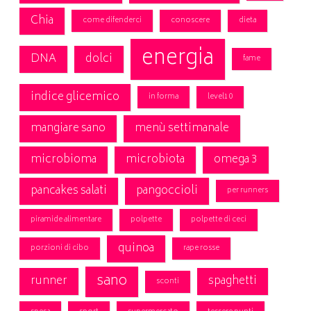
Chia
come difenderci
conoscere
dieta
energia
DNA
dolci
fame
indice glicemico
in forma
level10
mangiare sano
menù settimanale
microbioma
microbiota
omega 3
pancakes salati
pangoccioli
per runners
piramide alimentare
polpette
polpette di ceci
quinoa
porzioni di cibo
rape rosse
sano
runner
spaghetti
sconti