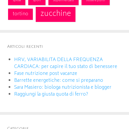
spesa
sport
supermercato
tessere punti
zucchine
tortino
Articoli recenti
HRV, VARIABILITA DELLA FREQUENZA
CARDIACA: per capire il tuo stato di benessere
Fase nutrizione post vacanze
Barrette energetiche: come si preparano
Sara Masiero: biologa nutrizionista e blogger
Raggiungi la giusta quota di ferro?
Categorie