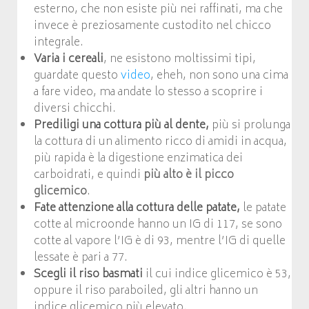
esterno, che non esiste più nei raffinati, ma che
invece è preziosamente custodito nel chicco
integrale.
Varia i cereali
, ne esistono moltissimi tipi,
guardate questo
video
, eheh, non sono una cima
a fare video, ma andate lo stesso a scoprire i
diversi chicchi.
Prediligi una cottura più al dente,
più si prolunga
la cottura
di un alimento ricco di amidi in acqua,
più rapida è la digestione enzimatica dei
carboidrati, e quindi
più alto è il picco
glicemico
.
Fate attenzione alla cottura delle patate,
le patate
cotte al microonde hanno un IG di 117, se sono
cotte al vapore l’IG è di 93, mentre l’IG di quelle
lessate è pari a 77.
Scegli il riso basmati
il cui indice glicemico è 53,
oppure il riso paraboiled, gli altri hanno un
indice glicemico più elevato.