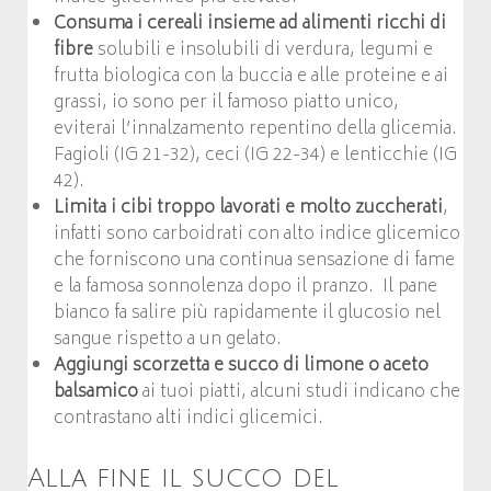
Consuma i cereali insieme ad alimenti ricchi di
fibre
solubili e insolubili di verdura, legumi e
frutta biologica con la buccia e alle proteine e ai
grassi, io sono per il famoso piatto unico,
eviterai l’innalzamento repentino della glicemia.
Fagioli (IG 21-32), ceci (IG 22-34) e lenticchie (IG
42).
Limita i cibi troppo lavorati e molto zuccherati
,
infatti sono carboidrati con alto indice glicemico
che forniscono una continua sensazione di fame
e la famosa sonnolenza dopo il pranzo. Il pane
bianco fa salire più rapidamente il glucosio nel
sangue rispetto a un gelato.
Aggiungi scorzetta e succo di limone o aceto
balsamico
ai tuoi piatti, alcuni studi indicano che
contrastano alti indici glicemici.
Alla fine il succo del