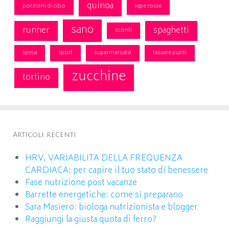
quinoa
porzioni di cibo
rape rosse
sano
runner
spaghetti
sconti
spesa
sport
supermercato
tessere punti
zucchine
tortino
Articoli recenti
HRV, VARIABILITA DELLA FREQUENZA
CARDIACA: per capire il tuo stato di benessere
Fase nutrizione post vacanze
Barrette energetiche: come si preparano
Sara Masiero: biologa nutrizionista e blogger
Raggiungi la giusta quota di ferro?