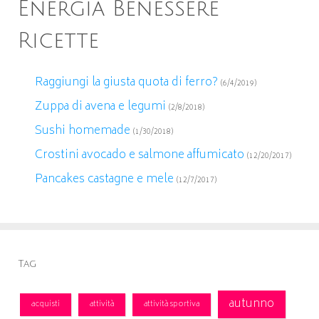
Energia Benessere
Ricette
Raggiungi la giusta quota di ferro?
(6/4/2019)
Zuppa di avena e legumi
(2/8/2018)
Sushi homemade
(1/30/2018)
Crostini avocado e salmone affumicato
(12/20/2017)
Pancakes castagne e mele
(12/7/2017)
Tag
autunno
acquisti
attività
attività sportiva