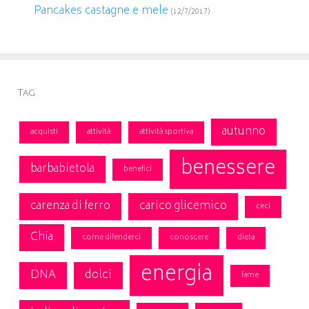
Pancakes castagne e mele
(12/7/2017)
Tag
autunno
acquisti
attività
attività sportiva
benessere
barbabietola
benefici
carenza di ferro
carico glicemico
ceci
Chia
come difenderci
conoscere
dieta
energia
DNA
dolci
fame