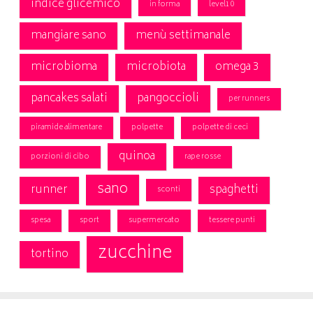
indice glicemico
in forma
level10
mangiare sano
menù settimanale
microbioma
microbiota
omega 3
pancakes salati
pangoccioli
per runners
piramide alimentare
polpette
polpette di ceci
quinoa
porzioni di cibo
rape rosse
sano
runner
spaghetti
sconti
spesa
sport
supermercato
tessere punti
zucchine
tortino