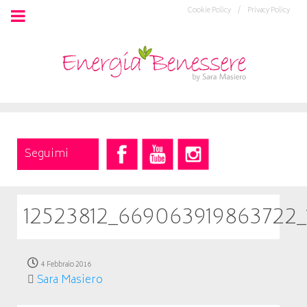
Cookie Policy /
Privacy Policy
Seguimi
12523812_669063919863722_
4 Febbraio 2016
Sara Masiero