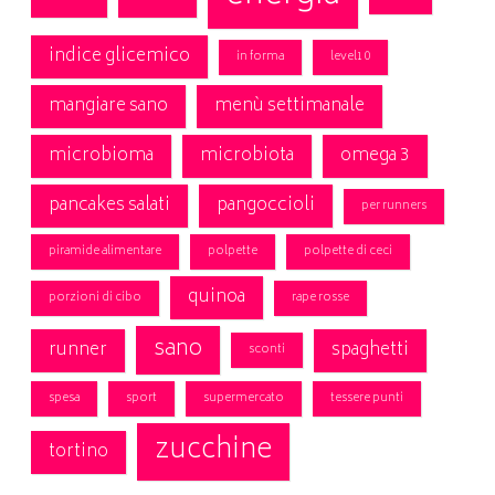
indice glicemico
in forma
level10
mangiare sano
menù settimanale
microbioma
microbiota
omega 3
pancakes salati
pangoccioli
per runners
piramide alimentare
polpette
polpette di ceci
quinoa
porzioni di cibo
rape rosse
sano
runner
spaghetti
sconti
spesa
sport
supermercato
tessere punti
zucchine
tortino