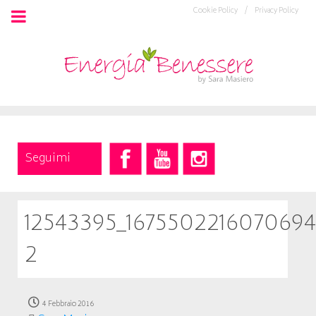
Cookie Policy /
Privacy Policy
Seguimi
12543395_1675502216070694
2
4 Febbraio 2016