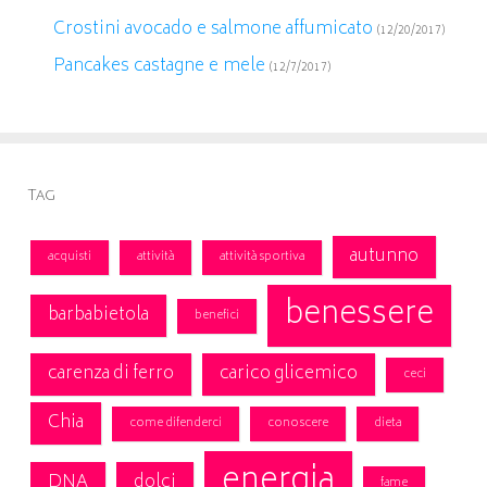
Crostini avocado e salmone affumicato
(12/20/2017)
Pancakes castagne e mele
(12/7/2017)
Tag
autunno
acquisti
attività
attività sportiva
benessere
barbabietola
benefici
carenza di ferro
carico glicemico
ceci
Chia
come difenderci
conoscere
dieta
energia
DNA
dolci
fame