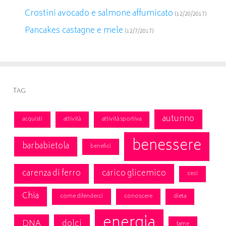
Crostini avocado e salmone affumicato
(12/20/2017)
Pancakes castagne e mele
(12/7/2017)
Tag
autunno
acquisti
attività
attività sportiva
benessere
barbabietola
benefici
carenza di ferro
carico glicemico
ceci
Chia
come difenderci
conoscere
dieta
energia
DNA
dolci
fame