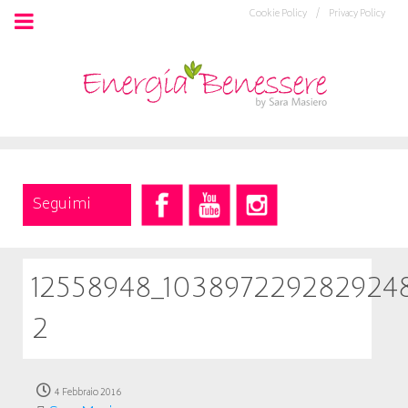
Cookie Policy /
Privacy Policy
Seguimi
12558948_103897229282924
2
4 Febbraio 2016