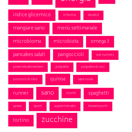
indice glicemico
in forma
level10
mangiare sano
menù settimanale
microbioma
microbiota
omega 3
pancakes salati
pangoccioli
per runners
piramide alimentare
polpette
polpette di ceci
quinoa
porzioni di cibo
rape rosse
sano
runner
spaghetti
sconti
spesa
sport
supermercato
tessere punti
zucchine
tortino