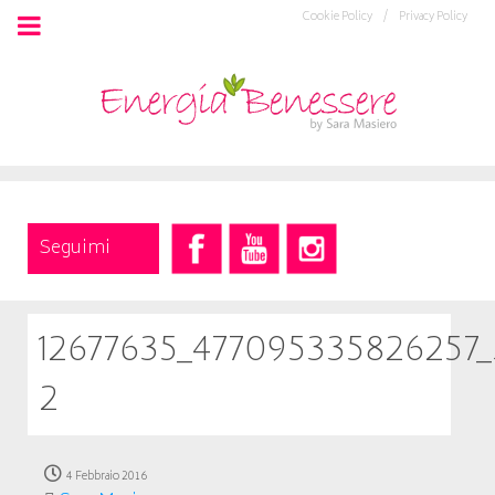
Cookie Policy /
Privacy Policy
Seguimi
12677635_477095335826257
2
4 Febbraio 2016