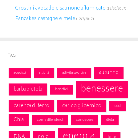
Crostini avocado e salmone affumicato
(12/20/2017)
Pancakes castagne e mele
(12/7/2017)
Tag
autunno
acquisti
attività
attività sportiva
benessere
barbabietola
benefici
carenza di ferro
carico glicemico
ceci
Chia
come difenderci
conoscere
dieta
energia
DNA
dolci
fame