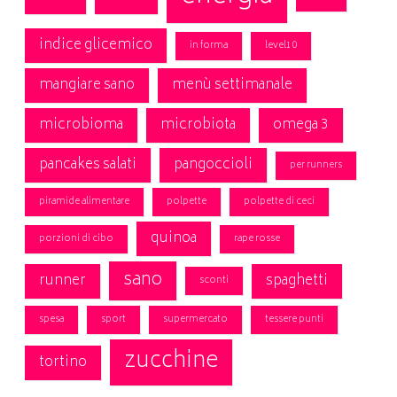
indice glicemico
in forma
level10
mangiare sano
menù settimanale
microbioma
microbiota
omega 3
pancakes salati
pangoccioli
per runners
piramide alimentare
polpette
polpette di ceci
quinoa
porzioni di cibo
rape rosse
sano
runner
spaghetti
sconti
spesa
sport
supermercato
tessere punti
zucchine
tortino