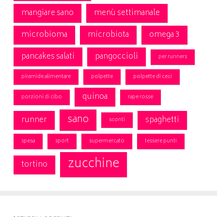
mangiare sano
menù settimanale
microbioma
microbiota
omega 3
pancakes salati
pangoccioli
per runners
piramide alimentare
polpette
polpette di ceci
quinoa
porzioni di cibo
rape rosse
sano
runner
spaghetti
sconti
spesa
sport
supermercato
tessere punti
zucchine
tortino