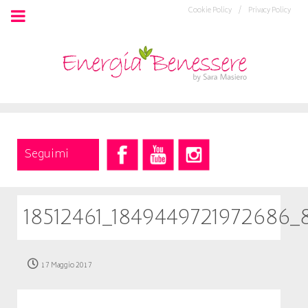
Cookie Policy /
Privacy Policy
Seguimi
18512461_1849449721972686
17 Maggio 2017