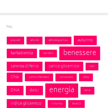
Tag
autunno
acquisti
attività
attività sportiva
benessere
barbabietola
benefici
carenza di ferro
carico glicemico
ceci
Chia
come difenderci
conoscere
dieta
energia
DNA
dolci
fame
indice glicemico
in forma
level10