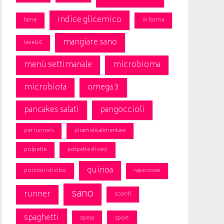
indice glicemico
fame
in forma
mangiare sano
level10
menù settimanale
microbioma
microbiota
omega 3
pancakes salati
pangoccioli
per runners
piramide alimentare
polpette
polpette di ceci
quinoa
porzioni di cibo
rape rosse
sano
runner
sconti
spaghetti
spesa
sport