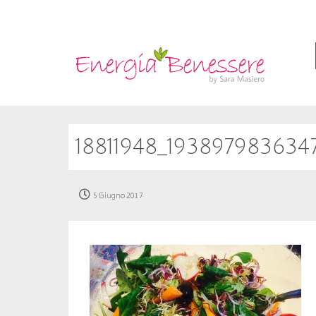
18811948_19389798363
5 Giugno 2017