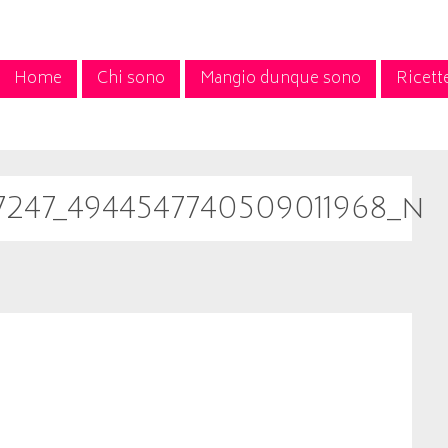
Home
Chi sono
Mangio dunque sono
Ricett
47247_4944547740509011968_n