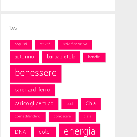
Tag
acquisti
attività
attività sportiva
autunno
barbabietola
benefici
benessere
carenza di ferro
carico glicemico
Chia
ceci
come difenderci
conoscere
dieta
energia
DNA
dolci