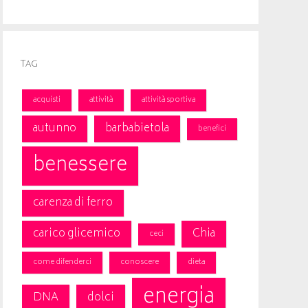
Tag
acquisti
attività
attività sportiva
autunno
barbabietola
benefici
benessere
carenza di ferro
carico glicemico
Chia
ceci
come difenderci
conoscere
dieta
energia
DNA
dolci