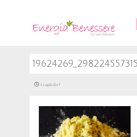
19624269_29822455731
5 Luglio 2017