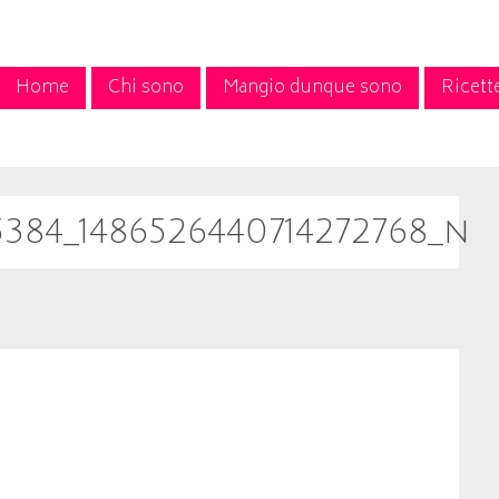
Home
Chi sono
Mangio dunque sono
Ricett
5384_1486526440714272768_n