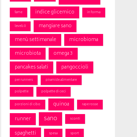
indice glicemico
fame
in forma
mangiare sano
level10
menù settimanale
microbioma
microbiota
omega 3
pancakes salati
pangoccioli
per runners
piramide alimentare
polpette
polpette di ceci
quinoa
porzioni di cibo
rape rosse
sano
runner
sconti
spaghetti
spesa
sport