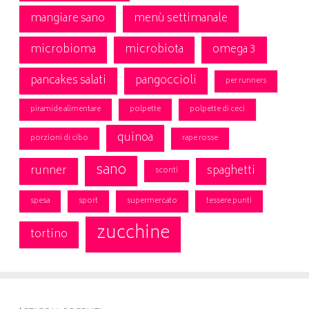
mangiare sano
menù settimanale
microbioma
microbiota
omega 3
pancakes salati
pangoccioli
per runners
piramide alimentare
polpette
polpette di ceci
quinoa
porzioni di cibo
rape rosse
sano
runner
spaghetti
sconti
spesa
sport
supermercato
tessere punti
zucchine
tortino