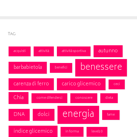
Tag
autunno
acquisti
attività
attività sportiva
benessere
barbabietola
benefici
carenza di ferro
carico glicemico
ceci
Chia
come difenderci
conoscere
dieta
energia
DNA
dolci
fame
indice glicemico
in forma
level10