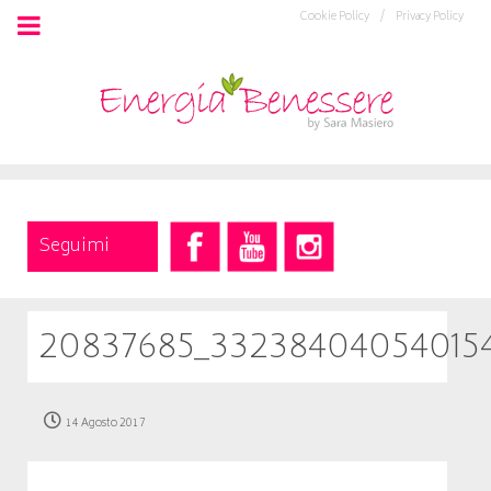
Cookie Policy /
Privacy Policy
Seguimi
20837685_332384040540154
14 Agosto 2017