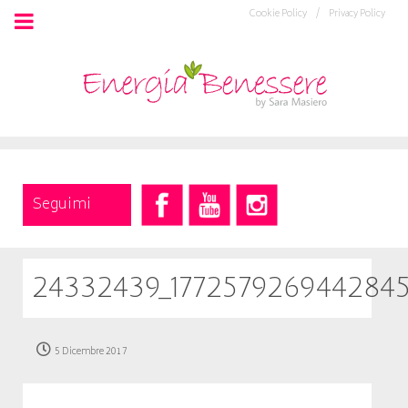
Cookie Policy /
Privacy Policy
Seguimi
24332439_177257926944284
5 Dicembre 2017