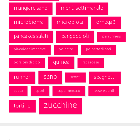
mangiare sano
menù settimanale
microbioma
microbiota
omega 3
pancakes salati
pangoccioli
per runners
piramide alimentare
polpette
polpette di ceci
quinoa
porzioni di cibo
rape rosse
sano
runner
spaghetti
sconti
spesa
sport
supermercato
tessere punti
zucchine
tortino