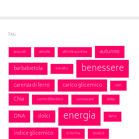
Tag
autunno
acquisti
attività
attività sportiva
benessere
barbabietola
benefici
carenza di ferro
carico glicemico
ceci
Chia
come difenderci
conoscere
dieta
energia
DNA
dolci
fame
indice glicemico
in forma
level10