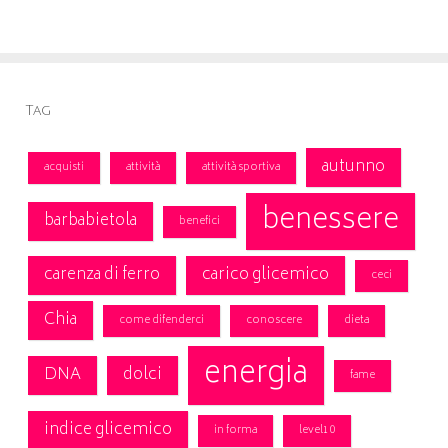
Tag
autunno
acquisti
attività
attività sportiva
benessere
barbabietola
benefici
carenza di ferro
carico glicemico
ceci
Chia
come difenderci
conoscere
dieta
energia
DNA
dolci
fame
indice glicemico
in forma
level10