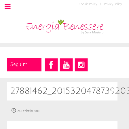
Cookie Policy /
Privacy Policy
Seguimi
27881462_201532047873920
24 Febbraio 2018