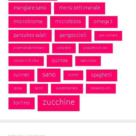
mangiare sano
menù settimanale
microbioma
microbiota
omega 3
pancakes salati
pangoccioli
per runners
piramide alimentare
polpette
polpette di ceci
quinoa
porzioni di cibo
rape rosse
sano
runner
spaghetti
sconti
spesa
sport
supermercato
tessere punti
zucchine
tortino