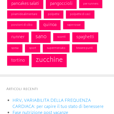
pancakes salati
pangoccioli
per runners
piramide alimentare
polpette
polpette di ceci
quinoa
porzioni di cibo
rape rosse
sano
runner
spaghetti
sconti
spesa
sport
supermercato
tessere punti
zucchine
tortino
Articoli recenti
HRV, VARIABILITA DELLA FREQUENZA
CARDIACA: per capire il tuo stato di benessere
Fase nutrizione post vacanze