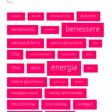
Tag
autunno
acquisti
attività
attività sportiva
benessere
barbabietola
benefici
carenza di ferro
carico glicemico
ceci
Chia
come difenderci
conoscere
dieta
energia
DNA
dolci
fame
indice glicemico
in forma
level10
mangiare sano
menù settimanale
microbioma
microbiota
omega 3