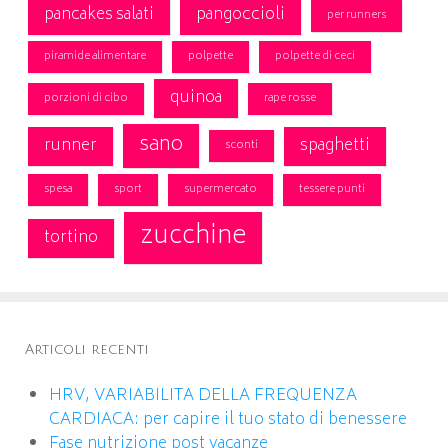
pancakes salati
pangoccioli
per runners
piramide alimentare
polpette
polpette di ceci
quinoa
porzioni di cibo
rape rosse
sano
runner
spaghetti
sconti
spesa
sport
supermercato
tessere punti
zucchine
tortino
Articoli recenti
HRV, VARIABILITA DELLA FREQUENZA
CARDIACA: per capire il tuo stato di benessere
Fase nutrizione post vacanze