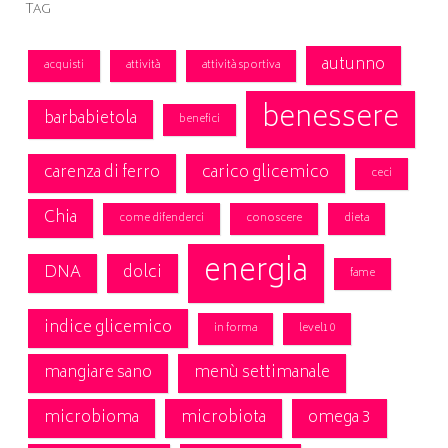
Tag
autunno
acquisti
attività
attività sportiva
benessere
barbabietola
benefici
carenza di ferro
carico glicemico
ceci
Chia
come difenderci
conoscere
dieta
energia
DNA
dolci
fame
indice glicemico
in forma
level10
mangiare sano
menù settimanale
microbioma
microbiota
omega 3