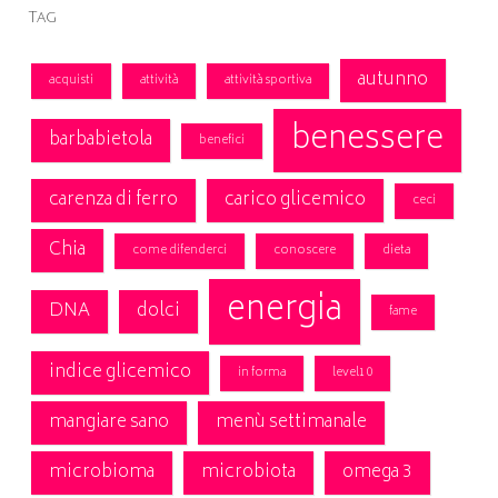
Tag
autunno
acquisti
attività
attività sportiva
benessere
barbabietola
benefici
carenza di ferro
carico glicemico
ceci
Chia
come difenderci
conoscere
dieta
energia
DNA
dolci
fame
indice glicemico
in forma
level10
mangiare sano
menù settimanale
microbioma
microbiota
omega 3