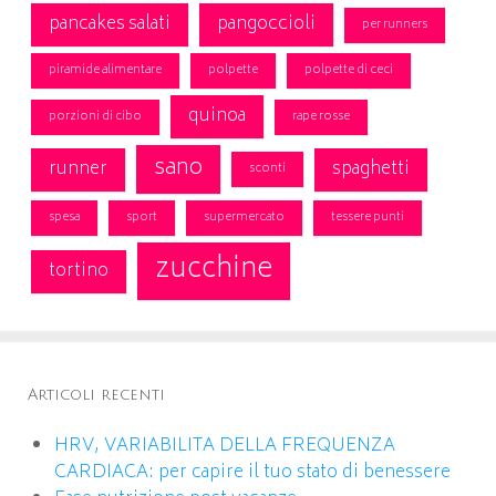
pancakes salati
pangoccioli
per runners
piramide alimentare
polpette
polpette di ceci
quinoa
porzioni di cibo
rape rosse
sano
runner
spaghetti
sconti
spesa
sport
supermercato
tessere punti
zucchine
tortino
Articoli recenti
HRV, VARIABILITA DELLA FREQUENZA
CARDIACA: per capire il tuo stato di benessere