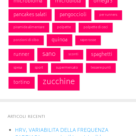
microbioma
microbiota
omega 3
pancakes salati
pangoccioli
per runners
piramide alimentare
polpette
polpette di ceci
quinoa
porzioni di cibo
rape rosse
sano
runner
spaghetti
sconti
spesa
sport
supermercato
tessere punti
zucchine
tortino
Articoli recenti
HRV, VARIABILITA DELLA FREQUENZA