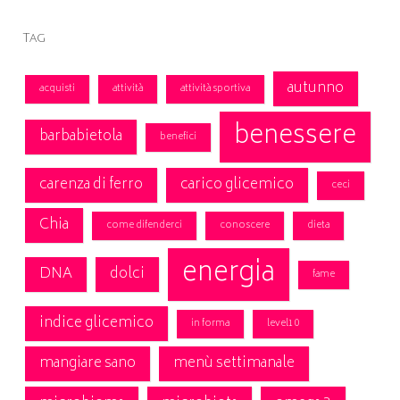
Tag
autunno
acquisti
attività
attività sportiva
benessere
barbabietola
benefici
carenza di ferro
carico glicemico
ceci
Chia
come difenderci
conoscere
dieta
energia
DNA
dolci
fame
indice glicemico
in forma
level10
mangiare sano
menù settimanale