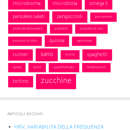
microbioma
microbiota
omega 3
pancakes salati
pangoccioli
per runners
piramide alimentare
polpette
polpette di ceci
quinoa
porzioni di cibo
rape rosse
sano
runner
spaghetti
sconti
spesa
sport
supermercato
tessere punti
zucchine
tortino
Articoli recenti
HRV, VARIABILITA DELLA FREQUENZA