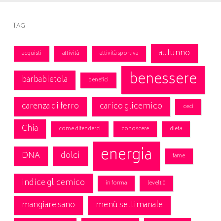
Tag
autunno
acquisti
attività
attività sportiva
benessere
barbabietola
benefici
carenza di ferro
carico glicemico
ceci
Chia
come difenderci
conoscere
dieta
energia
DNA
dolci
fame
indice glicemico
in forma
level10
mangiare sano
menù settimanale