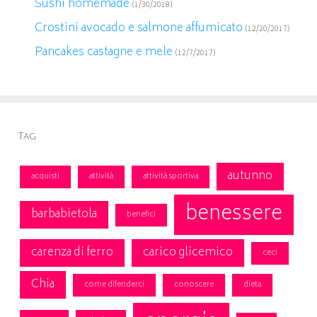
Sushi homemade
(1/30/2018)
Crostini avocado e salmone affumicato
(12/20/2017)
Pancakes castagne e mele
(12/7/2017)
Tag
autunno
acquisti
attività
attività sportiva
benessere
barbabietola
benefici
carenza di ferro
carico glicemico
ceci
Chia
come difenderci
conoscere
dieta