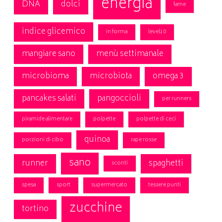
energia
DNA
dolci
fame
indice glicemico
in forma
level10
mangiare sano
menù settimanale
microbioma
microbiota
omega 3
pancakes salati
pangoccioli
per runners
piramide alimentare
polpette
polpette di ceci
quinoa
porzioni di cibo
rape rosse
sano
runner
spaghetti
sconti
spesa
sport
supermercato
tessere punti
zucchine
tortino