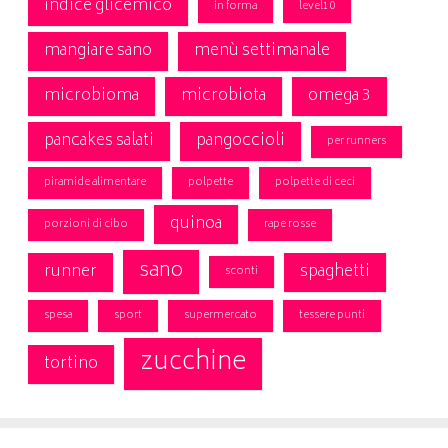
indice glicemico
in forma
level10
mangiare sano
menù settimanale
microbioma
microbiota
omega 3
pancakes salati
pangoccioli
per runners
piramide alimentare
polpette
polpette di ceci
quinoa
porzioni di cibo
rape rosse
sano
runner
spaghetti
sconti
spesa
sport
supermercato
tessere punti
zucchine
tortino