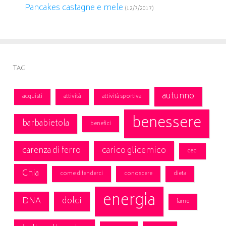
Pancakes castagne e mele
(12/7/2017)
Tag
autunno
acquisti
attività
attività sportiva
benessere
barbabietola
benefici
carenza di ferro
carico glicemico
ceci
Chia
come difenderci
conoscere
dieta
energia
DNA
dolci
fame