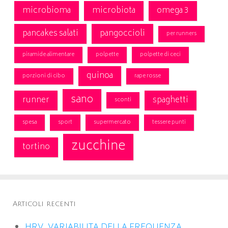
microbioma
microbiota
omega 3
pancakes salati
pangoccioli
per runners
piramide alimentare
polpette
polpette di ceci
quinoa
porzioni di cibo
rape rosse
sano
runner
spaghetti
sconti
spesa
sport
supermercato
tessere punti
zucchine
tortino
Articoli recenti
HRV, VARIABILITA DELLA FREQUENZA