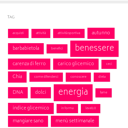
Tag
autunno
acquisti
attività
attività sportiva
benessere
barbabietola
benefici
carenza di ferro
carico glicemico
ceci
Chia
come difenderci
conoscere
dieta
energia
DNA
dolci
fame
indice glicemico
in forma
level10
mangiare sano
menù settimanale