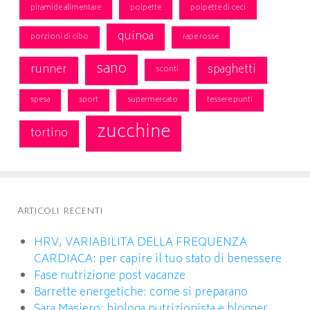
piramide alimentare
polpette
polpette di ceci
quinoa
porzioni di cibo
rape rosse
sano
runner
spaghetti
sconti
spesa
sport
supermercato
tessere punti
zucchine
tortino
Articoli recenti
HRV, VARIABILITA DELLA FREQUENZA
CARDIACA: per capire il tuo stato di benessere
Fase nutrizione post vacanze
Barrette energetiche: come si preparano
Sara Masiero: biologa nutrizionista e blogger