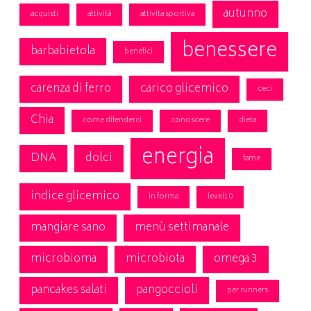
autunno
acquisti
attività
attività sportiva
benessere
barbabietola
benefici
carenza di ferro
carico glicemico
ceci
Chia
come difenderci
conoscere
dieta
energia
DNA
dolci
fame
indice glicemico
in forma
level10
mangiare sano
menù settimanale
microbioma
microbiota
omega 3
pancakes salati
pangoccioli
per runners