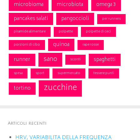
microbioma
microbiota
omega 3
pancakes salati
pangoccioli
per runners
piramide alimentare
polpette
polpette di ceci
quinoa
porzioni di cibo
rape rosse
sano
runner
spaghetti
sconti
spesa
sport
supermercato
tessere punti
zucchine
tortino
Articoli recenti
HRV, VARIABILITA DELLA FREQUENZA