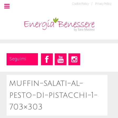
Cookie Policy /
Privacy Policy
Seguimi
muffin-salati-al-
pesto-di-pistacchi-1-
703×303