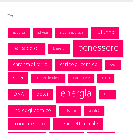
Tag
autunno
acquisti
attività
attività sportiva
benessere
barbabietola
benefici
carenza di ferro
carico glicemico
ceci
Chia
come difenderci
conoscere
dieta
energia
DNA
dolci
fame
indice glicemico
in forma
level10
mangiare sano
menù settimanale