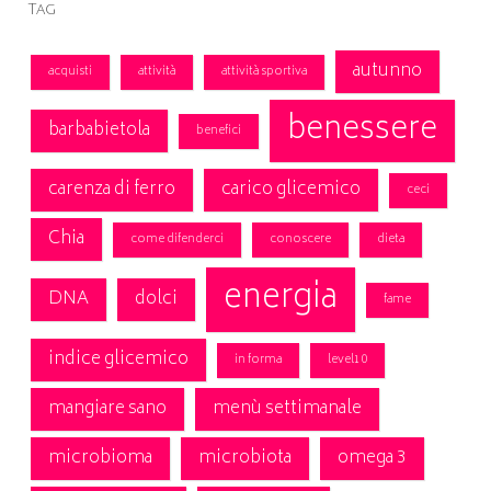
Tag
autunno
acquisti
attività
attività sportiva
benessere
barbabietola
benefici
carenza di ferro
carico glicemico
ceci
Chia
come difenderci
conoscere
dieta
energia
DNA
dolci
fame
indice glicemico
in forma
level10
mangiare sano
menù settimanale
microbioma
microbiota
omega 3