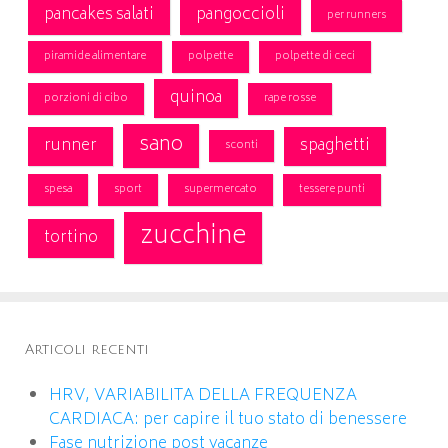
pancakes salati
pangoccioli
per runners
piramide alimentare
polpette
polpette di ceci
quinoa
porzioni di cibo
rape rosse
sano
runner
spaghetti
sconti
spesa
sport
supermercato
tessere punti
zucchine
tortino
Articoli recenti
HRV, VARIABILITA DELLA FREQUENZA
CARDIACA: per capire il tuo stato di benessere
Fase nutrizione post vacanze