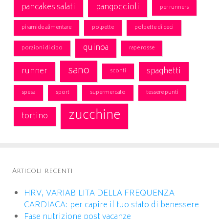
pancakes salati
pangoccioli
per runners
piramide alimentare
polpette
polpette di ceci
quinoa
porzioni di cibo
rape rosse
sano
runner
spaghetti
sconti
spesa
sport
supermercato
tessere punti
zucchine
tortino
Articoli recenti
HRV, VARIABILITA DELLA FREQUENZA
CARDIACA: per capire il tuo stato di benessere
Fase nutrizione post vacanze