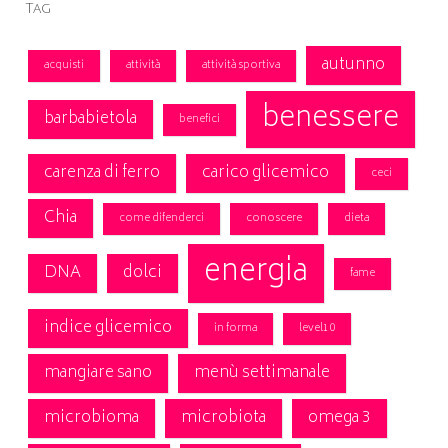
Tag
autunno
acquisti
attività
attività sportiva
benessere
barbabietola
benefici
carenza di ferro
carico glicemico
ceci
Chia
come difenderci
conoscere
dieta
energia
DNA
dolci
fame
indice glicemico
in forma
level10
mangiare sano
menù settimanale
microbioma
microbiota
omega 3