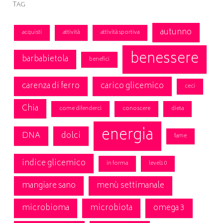
Tag
autunno
acquisti
attività
attività sportiva
benessere
barbabietola
benefici
carenza di ferro
carico glicemico
ceci
Chia
come difenderci
conoscere
dieta
energia
DNA
dolci
fame
indice glicemico
in forma
level10
mangiare sano
menù settimanale
microbioma
microbiota
omega 3