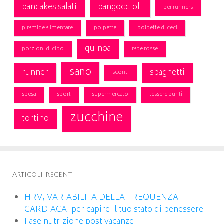
pancakes salati
pangoccioli
per runners
piramide alimentare
polpette
polpette di ceci
quinoa
porzioni di cibo
rape rosse
sano
runner
spaghetti
sconti
spesa
sport
supermercato
tessere punti
zucchine
tortino
Articoli recenti
HRV, VARIABILITA DELLA FREQUENZA
CARDIACA: per capire il tuo stato di benessere
Fase nutrizione post vacanze