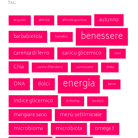
Tag
autunno
acquisti
attività
attività sportiva
benessere
barbabietola
benefici
carenza di ferro
carico glicemico
ceci
Chia
come difenderci
conoscere
dieta
energia
DNA
dolci
fame
indice glicemico
in forma
level10
mangiare sano
menù settimanale
microbioma
microbiota
omega 3