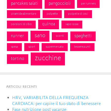
pancakes salati
pangoccioli
per runners
piramide alimentare
polpette
polpette di ceci
quinoa
porzioni di cibo
rape rosse
sano
runner
spaghetti
sconti
spesa
sport
supermercato
tessere punti
zucchine
tortino
Articoli recenti
HRV, VARIABILITA DELLA FREQUENZA
CARDIACA: per capire il tuo stato di benessere
Fase nutrizione post vacanze