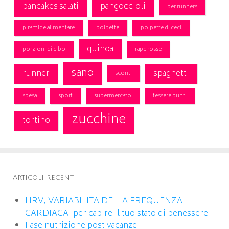
pancakes salati
pangoccioli
per runners
piramide alimentare
polpette
polpette di ceci
quinoa
porzioni di cibo
rape rosse
sano
runner
spaghetti
sconti
spesa
sport
supermercato
tessere punti
zucchine
tortino
Articoli recenti
HRV, VARIABILITA DELLA FREQUENZA
CARDIACA: per capire il tuo stato di benessere
Fase nutrizione post vacanze