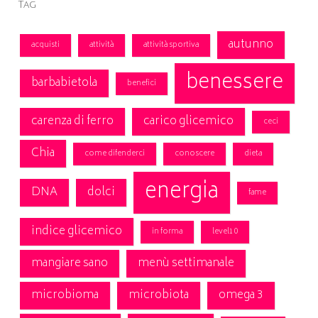
Tag
autunno
acquisti
attività
attività sportiva
benessere
barbabietola
benefici
carenza di ferro
carico glicemico
ceci
Chia
come difenderci
conoscere
dieta
energia
DNA
dolci
fame
indice glicemico
in forma
level10
mangiare sano
menù settimanale
microbioma
microbiota
omega 3