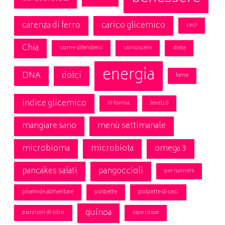
carenza di ferro
carico glicemico
ceci
Chia
come difenderci
conoscere
dieta
energia
DNA
dolci
fame
indice glicemico
in forma
level10
mangiare sano
menù settimanale
microbioma
microbiota
omega 3
pancakes salati
pangoccioli
per runners
piramide alimentare
polpette
polpette di ceci
quinoa
porzioni di cibo
rape rosse