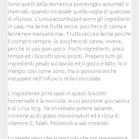
Sono quelli della domenica pomeriggio autunnali o
invernali, quando mi assale quella voglia di qualcosa
di sfizioso. L’unica accortezza è avere gli ingredienti
in casa, ma da me frutta secca, zucchero di canna e
farina non mancano mai. Frutta secca e farina perchè
li compro sempre, lo zucchero di canna, invece,
perchè lo uso gran poco. Pochi ingredienti, poco
tempo ed i biscotti sono pronti. Preparo tutti gli
ingredienti pesati sul tavolo ed il gioco è fatto. Io li
mangio così come sono, ma si possono anche
inzuppare nell’infuso o nella cioccolata.
L’ingrediente principale in questi biscotti
homemade è la nocciola, la cui porzione giornaliera
è di circa 30 g; ha un elevato potere saziante,
contiene acidi grassi monoinsatuti ed è ricca di
vitamine E, folati, fitosteroli e sali minerali.
Lo sapete vero che la nocciola che noi mangiamo è