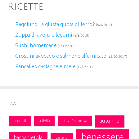
Ricette
Raggiungi la giusta quota di ferro?
(6/4/2019)
Zuppa di avena e legumi
(2/8/2018)
Sushi homemade
(1/30/2018)
Crostini avocado e salmone affumicato
(12/20/2017)
Pancakes castagne e mele
(12/7/2017)
Tag
autunno
acquisti
attività
attività sportiva
benessere
barbabietola
benefici