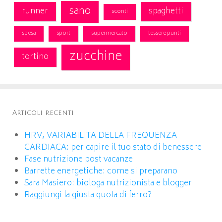
sano
runner
spaghetti
sconti
spesa
sport
supermercato
tessere punti
zucchine
tortino
Articoli recenti
HRV, VARIABILITA DELLA FREQUENZA
CARDIACA: per capire il tuo stato di benessere
Fase nutrizione post vacanze
Barrette energetiche: come si preparano
Sara Masiero: biologa nutrizionista e blogger
Raggiungi la giusta quota di ferro?