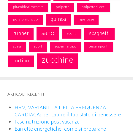
piramide alimentare
polpette
polpette di ceci
quinoa
porzioni di cibo
rape rosse
sano
runner
spaghetti
sconti
spesa
sport
supermercato
tessere punti
zucchine
tortino
Articoli recenti
HRV, VARIABILITA DELLA FREQUENZA
CARDIACA: per capire il tuo stato di benessere
Fase nutrizione post vacanze
Barrette energetiche: come si preparano