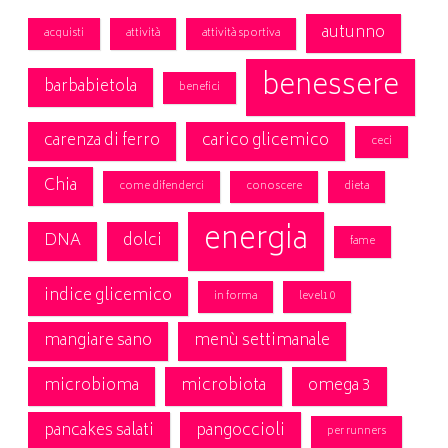
autunno
acquisti
attività
attività sportiva
benessere
barbabietola
benefici
carenza di ferro
carico glicemico
ceci
Chia
come difenderci
conoscere
dieta
energia
DNA
dolci
fame
indice glicemico
in forma
level10
mangiare sano
menù settimanale
microbioma
microbiota
omega 3
pancakes salati
pangoccioli
per runners