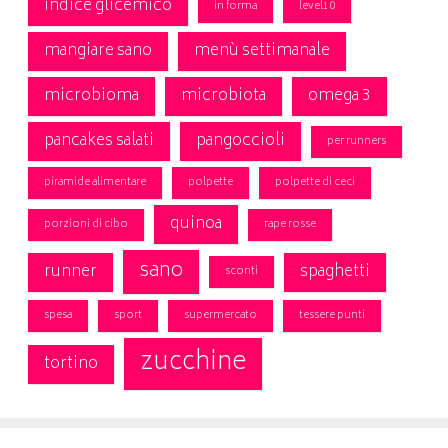
indice glicemico
in forma
level10
mangiare sano
menù settimanale
microbioma
microbiota
omega 3
pancakes salati
pangoccioli
per runners
piramide alimentare
polpette
polpette di ceci
quinoa
porzioni di cibo
rape rosse
sano
runner
spaghetti
sconti
spesa
sport
supermercato
tessere punti
zucchine
tortino