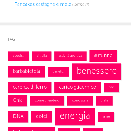
Pancakes castagne e mele
(12/7/2017)
Tag
autunno
acquisti
attività
attività sportiva
benessere
barbabietola
benefici
carenza di ferro
carico glicemico
ceci
Chia
come difenderci
conoscere
dieta
energia
DNA
dolci
fame