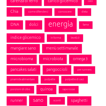
carenza di ferro
carico glicemico
ceci
Chia
come difenderci
conoscere
dieta
energia
DNA
dolci
fame
indice glicemico
in forma
level10
mangiare sano
menù settimanale
microbioma
microbiota
omega 3
pancakes salati
pangoccioli
per runners
piramide alimentare
polpette
polpette di ceci
quinoa
porzioni di cibo
rape rosse
sano
runner
spaghetti
sconti