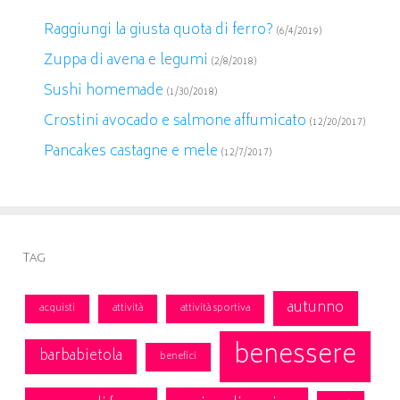
Raggiungi la giusta quota di ferro?
(6/4/2019)
Zuppa di avena e legumi
(2/8/2018)
Sushi homemade
(1/30/2018)
Crostini avocado e salmone affumicato
(12/20/2017)
Pancakes castagne e mele
(12/7/2017)
Tag
autunno
acquisti
attività
attività sportiva
benessere
barbabietola
benefici