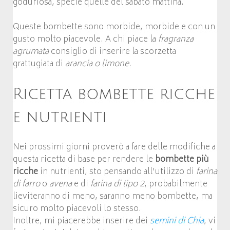
goduriosa, specie quelle del sabato mattina.
Queste bombette sono morbide, morbide e con un
gusto molto piacevole. A chi piace la
fragranza
agrumata
consiglio di inserire la scorzetta
grattugiata di
arancia o limone
.
Ricetta bombette ricche
e nutrienti
Nei prossimi giorni proverò a fare delle modifiche a
questa ricetta di base per rendere le
bombette più
ricche
in nutrienti, sto pensando all’utilizzo di
farina
di farro
o
avena
e di
farina di tipo 2
, probabilmente
lieviteranno di meno, saranno meno bombette, ma
sicuro molto piacevoli lo stesso.
Inoltre, mi piacerebbe inserire dei
semini di Chia
, vi