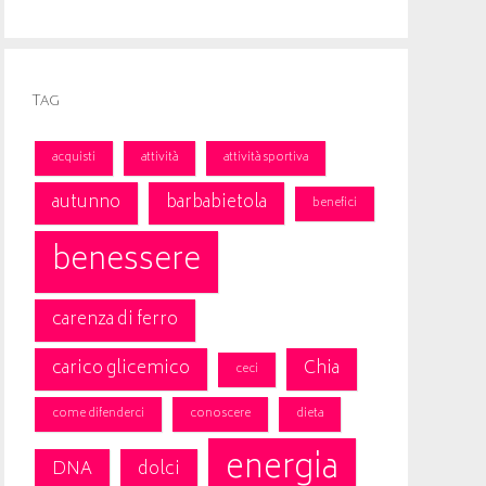
Tag
acquisti
attività
attività sportiva
autunno
barbabietola
benefici
benessere
carenza di ferro
carico glicemico
Chia
ceci
come difenderci
conoscere
dieta
energia
DNA
dolci