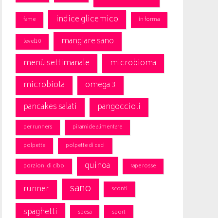
indice glicemico
fame
in forma
mangiare sano
level10
menù settimanale
microbioma
microbiota
omega 3
pancakes salati
pangoccioli
per runners
piramide alimentare
polpette
polpette di ceci
quinoa
porzioni di cibo
rape rosse
sano
runner
sconti
spaghetti
spesa
sport