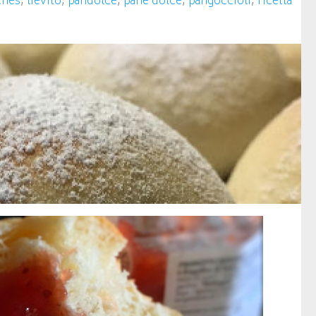
ches
,
lievito
,
pandolce
,
pane dolce
,
pangoccioli
,
ricetta