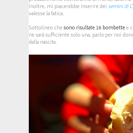
Inoltre, mi piacerebbe inserire dei
semini di C
valesse la fatica.
Sottolineo che
sono risultate 16 bombette
e 
ne sarà sufficiente solo una, parlo per noi d
dalla nascita.