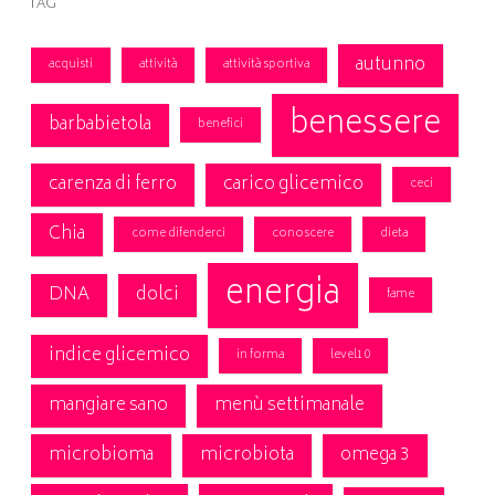
Tag
autunno
acquisti
attività
attività sportiva
benessere
barbabietola
benefici
carenza di ferro
carico glicemico
ceci
Chia
come difenderci
conoscere
dieta
energia
DNA
dolci
fame
indice glicemico
in forma
level10
mangiare sano
menù settimanale
microbioma
microbiota
omega 3