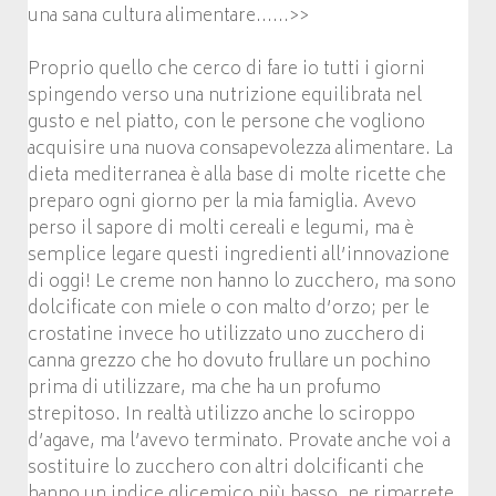
una sana cultura alimentare……>>
Proprio quello che cerco di fare io tutti i giorni
spingendo verso una nutrizione equilibrata nel
gusto e nel piatto, con le persone che vogliono
acquisire una nuova consapevolezza alimentare. La
dieta mediterranea è alla base di molte ricette che
preparo ogni giorno per la mia famiglia. Avevo
perso il sapore di molti cereali e legumi, ma è
semplice legare questi ingredienti all’innovazione
di oggi! Le creme non hanno lo zucchero, ma sono
dolcificate con miele o con malto d’orzo; per le
crostatine invece ho utilizzato uno zucchero di
canna grezzo che ho dovuto frullare un pochino
prima di utilizzare, ma che ha un profumo
strepitoso. In realtà utilizzo anche lo sciroppo
d’agave, ma l’avevo terminato. Provate anche voi a
sostituire lo zucchero con altri dolcificanti che
hanno un indice glicemico più basso, ne rimarrete