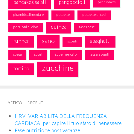
pancakes salati
pangoccioli
per runners
piramide alimentare
polpette
polpette di ceci
quinoa
porzioni di cibo
rape rosse
sano
runner
spaghetti
sconti
spesa
sport
supermercato
tessere punti
zucchine
tortino
Articoli recenti
HRV, VARIABILITA DELLA FREQUENZA
CARDIACA: per capire il tuo stato di benessere
Fase nutrizione post vacanze