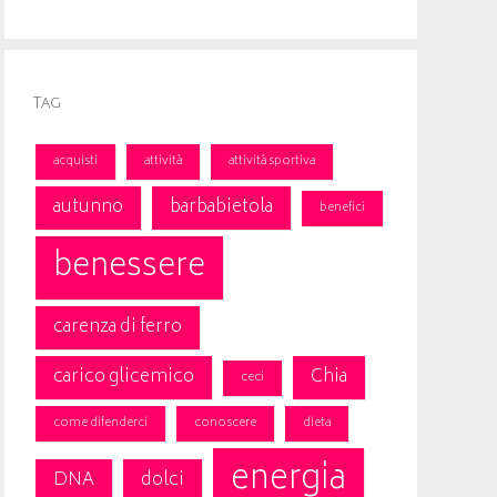
Tag
acquisti
attività
attività sportiva
autunno
barbabietola
benefici
benessere
carenza di ferro
carico glicemico
Chia
ceci
come difenderci
conoscere
dieta
energia
DNA
dolci