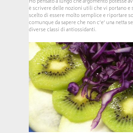
Ho pensato a lungo che argomento potesse aver
è scrivere delle nozioni utili che vi portano e
scelto di essere molto semplice e riportare sol
comunque da sapere che non c’e’ una netta sep
diverse classi di antiossidanti.