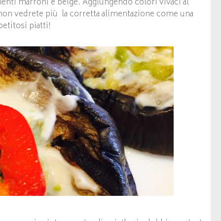
menti marroni e beige. Aggiungendo colori vivaci al
 non vedrete più la corretta alimentazione come una
titosi piatti!