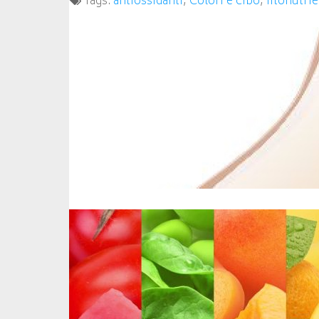
Tags:
antiossidanti
,
Colori e cibo
,
fitonutrie