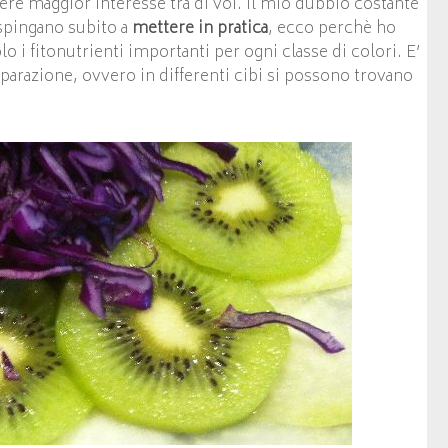
e maggior interesse tra di voi. Il mio dubbio costante
 spingano subito a
mettere in pratica
, ecco perchè ho
o i fitonutrienti importanti per ogni classe di colori. E’
arazione, ovvero in differenti cibi si possono trovano