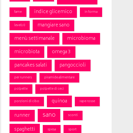
indice glicemico
fame
in forma
mangiare sano
level10
menù settimanale
microbioma
microbiota
omega 3
pancakes salati
pangoccioli
per runners
piramide alimentare
polpette
polpette di ceci
quinoa
porzioni di cibo
rape rosse
sano
runner
sconti
spaghetti
spesa
sport