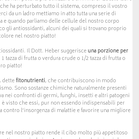
e che ha perturbato tutto il sistema, compreso il vostro
 da un ladro mettiamo in atto tutta una serie di
asa e quando parliamo delle cellule del nostro corpo
 gli antiossidanti, alcuni dei quali si trovano proprio
colore nel nostro piatto!
tiossidanti. Il Dott. Heber suggerisce
una
porzione per
 tazza di frutta o verdura crude o 1/2 tazza di frutta o
ro piatto!
, dette
fitonutrienti
, che contribuiscono in modo
nismo. S
ono sostanze chimiche naturalmente presenti
 nei confronti di germi, funghi, insetti e altri patogeni
i è visto che essi, pur non essendo indispensabili per
 contro l’insorgenza di malattie e favorire una migliore
ore nel nostro piatto rende il cibo molto più appetitoso