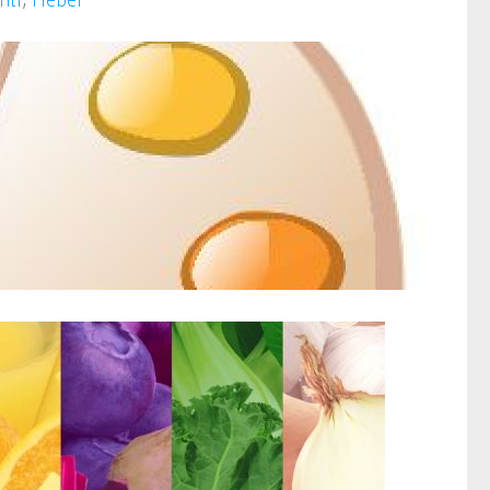
nti
,
Heber