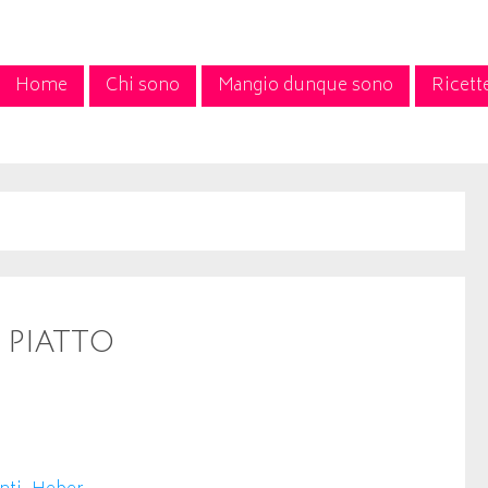
Home
Chi sono
Mangio dunque sono
Ricett
 piatto