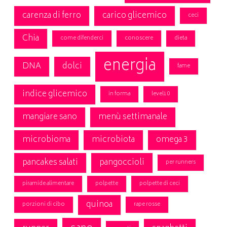
carenza di ferro
carico glicemico
ceci
Chia
come difenderci
conoscere
dieta
energia
DNA
dolci
fame
indice glicemico
in forma
level10
mangiare sano
menù settimanale
microbioma
microbiota
omega 3
pancakes salati
pangoccioli
per runners
piramide alimentare
polpette
polpette di ceci
quinoa
porzioni di cibo
rape rosse