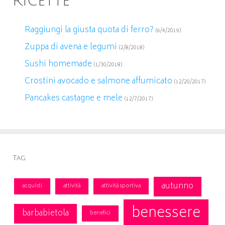
Ricette
Raggiungi la giusta quota di ferro?
(6/4/2019)
Zuppa di avena e legumi
(2/8/2018)
Sushi homemade
(1/30/2018)
Crostini avocado e salmone affumicato
(12/20/2017)
Pancakes castagne e mele
(12/7/2017)
Tag
autunno
acquisti
attività
attività sportiva
benessere
barbabietola
benefici