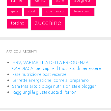
sano
runner
spaghetti
sconti
spesa
sport
supermercato
tessere punti
zucchine
tortino
Articoli recenti
HRV, VARIABILITA DELLA FREQUENZA
CARDIACA: per capire il tuo stato di benessere
Fase nutrizione post vacanze
Barrette energetiche: come si preparano
Sara Masiero: biologa nutrizionista e blogger
Raggiungi la giusta quota di ferro?