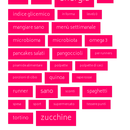
indice glicemico
in forma
level10
mangiare sano
menù settimanale
microbioma
microbiota
omega 3
pancakes salati
pangoccioli
per runners
piramide alimentare
polpette
polpette di ceci
quinoa
porzioni di cibo
rape rosse
sano
runner
spaghetti
sconti
spesa
sport
supermercato
tessere punti
zucchine
tortino