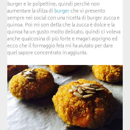
burger e le polpettine, quindi perchè non
aumentare la sfilza di
burger
che vi presento
sempre nei social con una ricetta di burger zucca e
quinoa. Poi mi son detta che la zucca è dolce e la
quinoa ha un gusto molto delicato, quindi ci voleva
anche qualcosina di più forte e magari asprigno ed
ecco che il formaggio feta mi ha aiutato per dare
quel sapore concentrato in aggiunta.