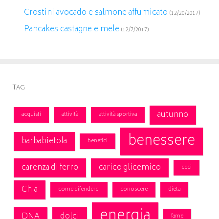
Crostini avocado e salmone affumicato
(12/20/2017)
Pancakes castagne e mele
(12/7/2017)
Tag
autunno
acquisti
attività
attività sportiva
benessere
barbabietola
benefici
carenza di ferro
carico glicemico
ceci
Chia
come difenderci
conoscere
dieta
energia
DNA
dolci
fame