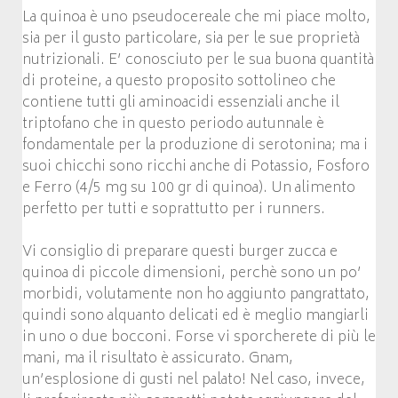
La quinoa è uno pseudocereale che mi piace molto,
sia per il gusto particolare, sia per le sue proprietà
nutrizionali. E’ conosciuto per le sua buona quantità
di proteine, a questo proposito sottolineo che
contiene tutti gli aminoacidi essenziali anche il
triptofano che in questo periodo autunnale è
fondamentale per la produzione di serotonina; ma i
suoi chicchi sono ricchi anche di Potassio, Fosforo
e Ferro (4/5 mg su 100 gr di quinoa). Un alimento
perfetto per tutti e soprattutto per i runners.
Vi consiglio di preparare questi burger zucca e
quinoa di piccole dimensioni, perchè sono un po’
morbidi, volutamente non ho aggiunto pangrattato,
quindi sono alquanto delicati ed è meglio mangiarli
in uno o due bocconi. Forse vi sporcherete di più le
mani, ma il risultato è assicurato. Gnam,
un’esplosione di gusti nel palato! Nel caso, invece,