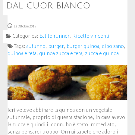
dal cuor bianco
12 Ottobre 2017
Categories:
Eat to runner
,
Ricette vincenti
Tags:
autunno
,
burger
,
burger quinoa
,
cibo sano
,
quinoa e feta
,
quinoa zucca e feta
,
zucca e quinoa
Ieri volevo abbinare la quinoa con un vegetale
autunnale, proprio di questa stagione, in casa avevo
la zucca e quindi il connubo è stato immediato,
senza pensarci troppo. Ormai sapete che adoro i