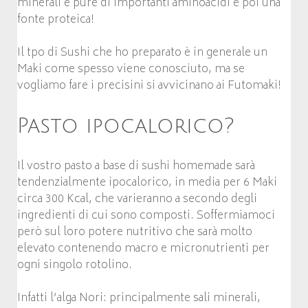
minerali e pure di importanti aminoacidi e poi una
fonte proteica!
Il tpo di Sushi che ho preparato è in generale un
Maki come spesso viene conosciuto, ma se
vogliamo fare i precisini si avvicinano ai Futomaki!
Pasto ipocalorico?
Il vostro pasto a base di sushi homemade sarà
tendenzialmente ipocalorico, in media per 6 Maki
circa 300 Kcal, che varieranno a secondo degli
ingredienti di cui sono composti. Soffermiamoci
però sul loro potere nutritivo che sarà molto
elevato contenendo macro e micronutrienti per
ogni singolo rotolino.
Infatti l’alga Nori: principalmente sali minerali,