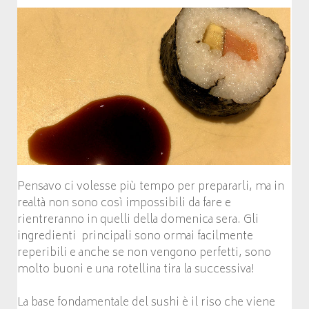
Pensavo ci volesse più tempo per prepararli, ma in
realtà non sono così impossibili da fare e
rientreranno in quelli della domenica sera. Gli
ingredienti principali sono ormai facilmente
reperibili e anche se non vengono perfetti, sono
molto buoni e una rotellina tira la successiva!
La base fondamentale del sushi è il riso che viene