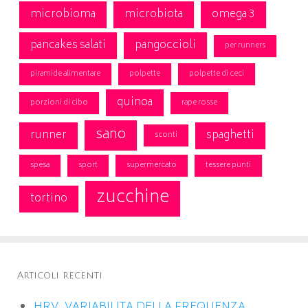
microbioma
microbiota
omega 3
pancakes salati
pangoccioli
per runners
piramide alimentare
polpette
polpette di ceci
quinoa
porzioni di cibo
rape rosse
sano
runner
spaghetti
sconti
spesa
sport
supermercato
tessere punti
zucchine
tortino
Articoli recenti
HRV, VARIABILITA DELLA FREQUENZA