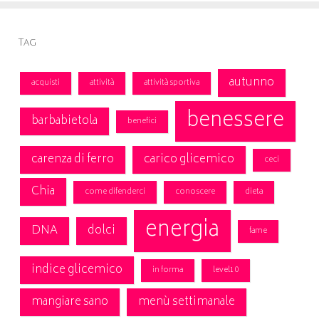
Tag
autunno
acquisti
attività
attività sportiva
benessere
barbabietola
benefici
carenza di ferro
carico glicemico
ceci
Chia
come difenderci
conoscere
dieta
energia
DNA
dolci
fame
indice glicemico
in forma
level10
mangiare sano
menù settimanale