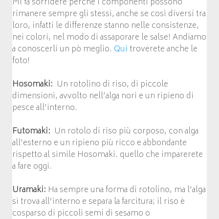
Mi fa sorridere perchè i componenti possono
rimanere sempre gli stessi, anche se così diversi tra
loro, infatti le differenze stanno nelle consistenze,
nei colori, nel modo di assaporare le salse! Andiamo
a conoscerli un pò meglio.
Qui
troverete anche le
foto!
Hosomaki:
Un rotolino di riso, di piccole
dimensioni, avvolto nell’alga nori e un ripieno di
pesce all’interno.
Futomaki:
Un rotolo di riso più corposo, con alga
all’esterno e un ripieno più ricco e abbondante
rispetto al simile Hosomaki. quello che imparerete
a fare oggi.
Uramaki:
Ha sempre una forma di rotolino, ma l’alga
si trova all’interno e separa la farcitura; il riso è
cosparso di piccoli semi di sesamo o