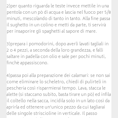
2)per quanto riguarda le teste invece mettile in una
pentola con un pò di acqua e lascia nel fuoco per 5/8
minuti, mescolando di tanto in tanto. Alla fine passa
il sughetto in un colino e metti da parte, ti servirà
per insaporire gli spaghetti al sapore di mare.
3)prepara i pomodorini, dopo averli lavati tagliali in
2 o 4 pezzi, a seconda della loro grandezza, e falli
saltare in padella con olio e sale per pochi minuti,
finchè appassiscono.
4)passa poi alla preparazione dei calamari: se non sai
come eliminare lo scheletro, chiedi di pulirteli in
pescheria così risparmierai tempo. Lava, stacca le
alette (si staccano subito, basta tirare un pò) ed infila
il coltello nella sacca, incidila solo in un lato così da
aprirla ed ottenere un’unico pezzo da cui tagliarai
delle singole striscioline in verticale. Il passo