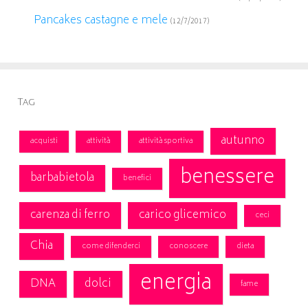
Pancakes castagne e mele
(12/7/2017)
Tag
autunno
acquisti
attività
attività sportiva
benessere
barbabietola
benefici
carenza di ferro
carico glicemico
ceci
Chia
come difenderci
conoscere
dieta
energia
DNA
dolci
fame