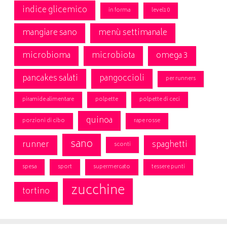
indice glicemico
in forma
level10
mangiare sano
menù settimanale
microbioma
microbiota
omega 3
pancakes salati
pangoccioli
per runners
piramide alimentare
polpette
polpette di ceci
quinoa
porzioni di cibo
rape rosse
sano
runner
spaghetti
sconti
spesa
sport
supermercato
tessere punti
zucchine
tortino