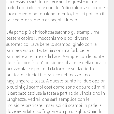
successivo sarà di mettere anche queste in una
padella antiaderente con dell’olio caldo lasciandole a
fuoco medio per qualche minuto, finisci poi con il
sale ed prezzemolo e spegni il fuoco.
5)la parte più difficoltosa saranno gli scampi, ma
basterà capire il meccanismo e poi diverrà
automatico. Lava bene lo scampo, giralo con le
zampe verso di te, taglia con una forbice le
zampette a partire dalla base. Sempre con le punte
della forbice fai un’incisione sulla base della coda in
orrizzontale e poi infila la forbice sul taglietto
praticato e incidi il carapace nel mezzo fino a
raggiungere la testa. A questo punto hai due opzioni
o cucini gli scampi così come sono oppure elimini
il carapace esclusa la testa a partire dall’incisione in
lunghezza, vedrai che sarà semplice con le
incisione praticate. Inserisci gli scampi in padella
dove avrai fatto soffriggere un pò di aglio. Quando