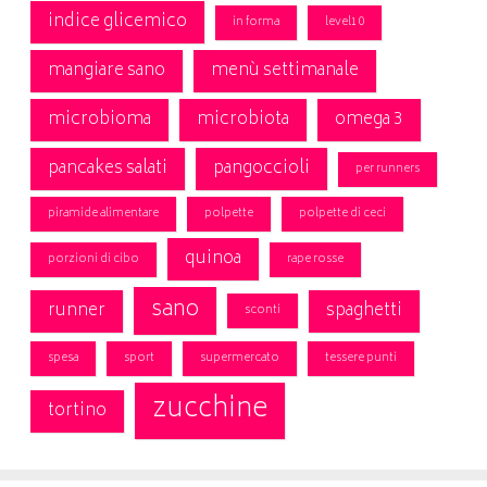
indice glicemico
in forma
level10
mangiare sano
menù settimanale
microbioma
microbiota
omega 3
pancakes salati
pangoccioli
per runners
piramide alimentare
polpette
polpette di ceci
quinoa
porzioni di cibo
rape rosse
sano
runner
spaghetti
sconti
spesa
sport
supermercato
tessere punti
zucchine
tortino