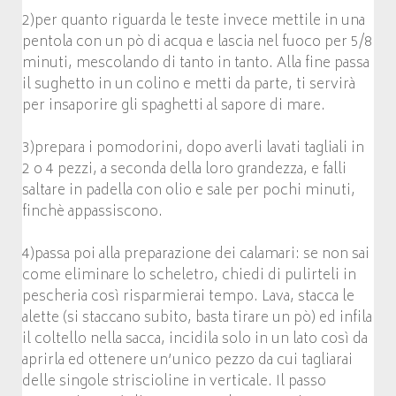
2)per quanto riguarda le teste invece mettile in una
pentola con un pò di acqua e lascia nel fuoco per 5/8
minuti, mescolando di tanto in tanto. Alla fine passa
il sughetto in un colino e metti da parte, ti servirà
per insaporire gli spaghetti al sapore di mare.
3)prepara i pomodorini, dopo averli lavati tagliali in
2 o 4 pezzi, a seconda della loro grandezza, e falli
saltare in padella con olio e sale per pochi minuti,
finchè appassiscono.
4)passa poi alla preparazione dei calamari: se non sai
come eliminare lo scheletro, chiedi di pulirteli in
pescheria così risparmierai tempo. Lava, stacca le
alette (si staccano subito, basta tirare un pò) ed infila
il coltello nella sacca, incidila solo in un lato così da
aprirla ed ottenere un’unico pezzo da cui tagliarai
delle singole striscioline in verticale. Il passo