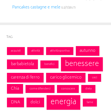
Pancakes castagne e mele
(12/7/2017)
Tag
autunno
acquisti
attività
attività sportiva
benessere
barbabietola
benefici
carenza di ferro
carico glicemico
ceci
Chia
come difenderci
conoscere
dieta
energia
DNA
dolci
fame