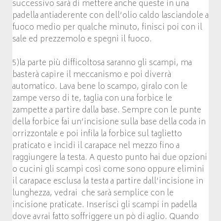
successivo sarà di mettere anche queste in una
padella antiaderente con dell’olio caldo lasciandole a
fuoco medio per qualche minuto, finisci poi con il
sale ed prezzemolo e spegni il fuoco.
5)la parte più difficoltosa saranno gli scampi, ma
basterà capire il meccanismo e poi diverrà
automatico. Lava bene lo scampo, giralo con le
zampe verso di te, taglia con una forbice le
zampette a partire dalla base. Sempre con le punte
della forbice fai un’incisione sulla base della coda in
orrizzontale e poi infila la forbice sul taglietto
praticato e incidi il carapace nel mezzo fino a
raggiungere la testa. A questo punto hai due opzioni
o cucini gli scampi così come sono oppure elimini
il carapace esclusa la testa a partire dall’incisione in
lunghezza, vedrai che sarà semplice con le
incisione praticate. Inserisci gli scampi in padella
dove avrai fatto soffriggere un pò di aglio. Quando