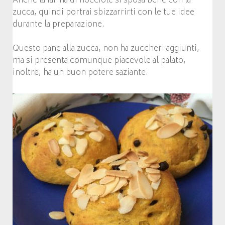
Anche la farina di nocciole si sposa bene con la
zucca, quindi portrai sbizzarrirti con le tue idee
durante la preparazione.
Questo pane alla zucca, non ha zuccheri aggiunti,
ma si presenta comunque piacevole al palato,
inoltre, ha un buon potere saziante.