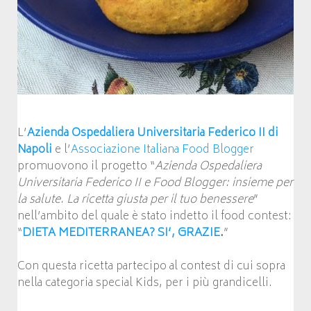
L’
Azienda Ospedaliera Universitaria Federico II di
Napoli
e l’
Associazione Italiana Food Blogger
promuovono il progetto “
Azienda Ospedaliera
Universitaria Federico II e Food Blogger: insieme per
la salute. La ricetta giusta per il tuo benessere
”
nell’ambito del quale è stato indetto il food contest:
“
DIETA MEDITERRANEA? SI’, GRAZIE
.
”
Con questa ricetta partecipo al contest di cui sopra
nella categoria special Kids, per i più grandicelli.