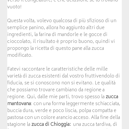
verso il congelatore, e che delusione se lo trovano
vuoto!
Questa volta, volevo qualcosa di più sfizioso di un
semplice panino, allora ho aggiunto altri due
ingredienti, la farina di mandorle e le gocce di
cioccolato, il risultato è proprio buono, quindi vi
propongo la ricetta di questo pane alla zucca
modificato.
Fatevi raccontare le caratteristiche delle mille
varietà di zucca esistenti dal vostro fruttivendolo di
fiducia, se si conoscono non si evitano. Le qualità
che possiamo trovare cambiano da regione a
regione. Qui, dalle mie parti, trovo spesso la
zucca
mantovana
: con una forma leggermente schiacciata,
buccia dura, verde e poco liscia, polpa compatta e
pastosa con un colore arancio acceso. Alla fine della
stagione la
zucca di Chioggia:
una zucca tardiva, di