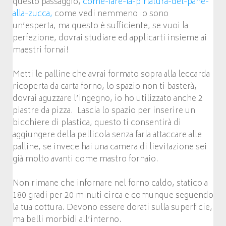
questo passaggio,
come-fare-la-pirlatura-del-pane-
alla-zucca,
come vedi nemmeno io sono
un’esperta, ma questo è sufficiente, se vuoi la
perfezione, dovrai studiare ed applicarti insieme ai
maestri fornai!
Metti le palline che avrai formato sopra alla leccarda
ricoperta da carta forno, lo spazio non ti basterà,
dovrai aguzzare l’ingegno, io ho utilizzato anche 2
piastre da pizza. Lascia lo spazio per inserire un
bicchiere di plastica, questo ti consentirà di
aggiungere della pellicola senza farla attaccare alle
palline, se invece hai una camera di lievitazione sei
già molto avanti come mastro fornaio.
Non rimane che infornare nel forno caldo, statico a
180 gradi per 20 minuti circa e comunque seguendo
la tua cottura. Devono essere dorati sulla superficie,
ma belli morbidi all’interno.