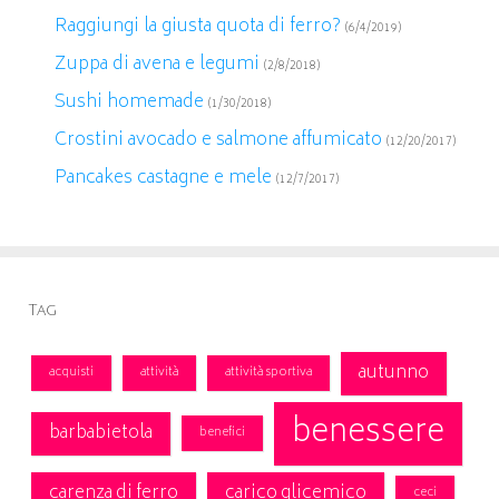
Raggiungi la giusta quota di ferro?
(6/4/2019)
Zuppa di avena e legumi
(2/8/2018)
Sushi homemade
(1/30/2018)
Crostini avocado e salmone affumicato
(12/20/2017)
Pancakes castagne e mele
(12/7/2017)
Tag
autunno
acquisti
attività
attività sportiva
benessere
barbabietola
benefici
carenza di ferro
carico glicemico
ceci