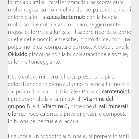
forma appiattita, caratterizzata da una scorza dura
molto rugosa sui toni del verde; polpa zuccherina di
colore giallo. La
zucca butternut
: con la buccia
molto sottile color arancio chiaro, leggermente
rugosa di forma è allungata, il sapore ricorda proprio
quelle delle nocciole fresche, molto dolce, con una
polpa morbida, compatta e burrosa. A volte trovo la
Okkaido
piccolina con la buccia arancione e sottile,
di forma tondeggiante.
Il suo colore mi dona felicità, presentare piatti
colorati anche in pieno autunno fa bene all’umore e
dal punto di vista nutrizionale? Ricca di
carotenoidi
,
i precursori della vitamina A, di
Vitamine del
gruppo B
e di
Vitamina C,
oltre che di
sali minerali
e ferro
. Poco calorica e priva di grassi, è composta
in buona percentuale di acqua.
La zucca è un prodotto autunnale, si prepara in tanti