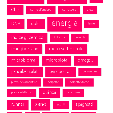
Chia
come difenderci
conoscere
dieta
energia
DNA
dolci
fame
indice glicemico
in forma
level10
mangiare sano
menù settimanale
microbioma
microbiota
omega 3
pancakes salati
pangoccioli
per runners
piramide alimentare
polpette
polpette di ceci
quinoa
porzioni di cibo
rape rosse
sano
runner
spaghetti
sconti