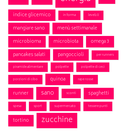
indice glicemico
in forma
level10
mangiare sano
menù settimanale
microbioma
microbiota
omega 3
pancakes salati
pangoccioli
per runners
piramide alimentare
polpette
polpette di ceci
quinoa
porzioni di cibo
rape rosse
sano
runner
spaghetti
sconti
spesa
sport
supermercato
tessere punti
zucchine
tortino