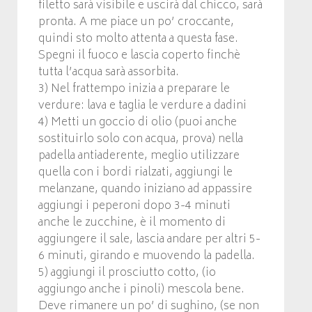
filetto sarà visibile e uscirà dal chicco, sarà
pronta. A me piace un po’ croccante,
quindi sto molto attenta a questa fase.
Spegni il fuoco e lascia coperto finchè
tutta l’acqua sarà assorbita.
3) Nel frattempo inizia a preparare le
verdure: lava e taglia le verdure a dadini
4) Metti un goccio di olio (puoi anche
sostituirlo solo con acqua, prova) nella
padella antiaderente, meglio utilizzare
quella con i bordi rialzati, aggiungi le
melanzane, quando iniziano ad appassire
aggiungi i peperoni dopo 3-4 minuti
anche le zucchine, è il momento di
aggiungere il sale, lascia andare per altri 5-
6 minuti, girando e muovendo la padella.
5) aggiungi il prosciutto cotto, (io
aggiungo anche i pinoli) mescola bene.
Deve rimanere un po’ di sughino, (se non