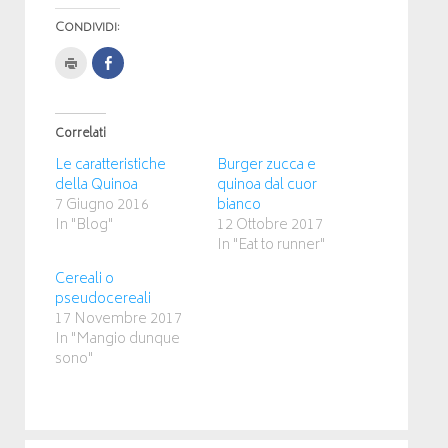
Condividi:
Clicca
Fai
per
clic
stampare
per
(Si
condividere
apre
su
in
Facebook
Correlati
una
(Si
nuova
apre
finestra)
in
Le caratteristiche
Burger zucca e
una
nuova
della Quinoa
quinoa dal cuor
finestra)
7 Giugno 2016
bianco
In "Blog"
12 Ottobre 2017
In "Eat to runner"
Cereali o
pseudocereali
17 Novembre 2017
In "Mangio dunque
sono"