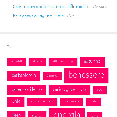
Crostini avocado e salmone affumicato
(12/20/2017)
Pancakes castagne e mele
(12/7/2017)
Tag
autunno
acquisti
attività
attività sportiva
benessere
barbabietola
benefici
carenza di ferro
carico glicemico
ceci
Chia
come difenderci
conoscere
dieta
energia
DNA
dolci
fame