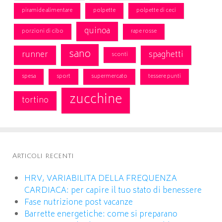
piramide alimentare
polpette
polpette di ceci
quinoa
porzioni di cibo
rape rosse
sano
runner
spaghetti
sconti
spesa
sport
supermercato
tessere punti
zucchine
tortino
Articoli recenti
HRV, VARIABILITA DELLA FREQUENZA
CARDIACA: per capire il tuo stato di benessere
Fase nutrizione post vacanze
Barrette energetiche: come si preparano