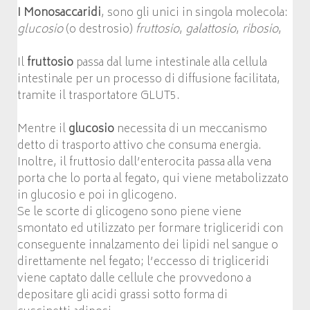
I Monosaccaridi
, sono gli unici in singola molecola:
glucosio
(o destrosio)
fruttosio
,
galattosio
,
ribosio
,
Il
fruttosio
passa dal lume intestinale alla cellula
intestinale per un processo di diffusione facilitata,
tramite il trasportatore GLUT5.
Mentre il
glucosio
necessita di un meccanismo
detto di trasporto attivo che consuma energia.
Inoltre, il fruttosio dall’enterocita passa alla vena
porta che lo porta al fegato, qui viene metabolizzato
in glucosio e poi in glicogeno.
Se le scorte di glicogeno sono piene viene
smontato ed utilizzato per formare trigliceridi con
conseguente innalzamento dei lipidi nel sangue o
direttamente nel fegato; l’eccesso di trigliceridi
viene captato dalle cellule che provvedono a
depositare gli acidi grassi sotto forma di