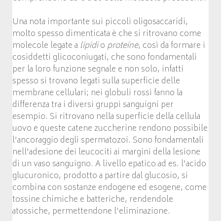
Una nota importante sui piccoli oligosaccaridi,
molto spesso dimenticata è che si ritrovano come
molecole legate a
lipidi
o
proteine
, così da formare i
cosiddetti glicoconiugati, che sono fondamentali
per la loro funzione segnale e non solo, infatti
spesso si trovano legati sulla superficie delle
membrane cellulari; nei globuli rossi fanno la
differenza tra i diversi gruppi sanguigni per
esempio. Si ritrovano nella superficie della cellula
uovo e queste catene zuccherine rendono possibile
l’ancoraggio degli spermatozoi. Sono fondamentali
nell’adesione dei leucociti ai margini della lesione
di un vaso sanguigno. A livello epatico ad es. l’acido
glucuronico, prodotto a partire dal glucosio, si
combina con sostanze endogene ed esogene, come
tossine chimiche e batteriche, rendendole
atossiche, permettendone l’eliminazione.