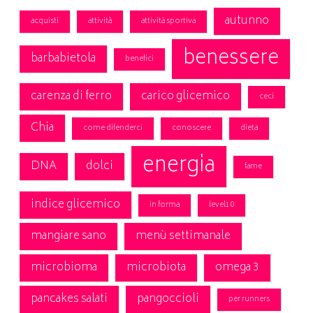
autunno
acquisti
attività
attività sportiva
benessere
barbabietola
benefici
carenza di ferro
carico glicemico
ceci
Chia
come difenderci
conoscere
dieta
energia
DNA
dolci
fame
indice glicemico
in forma
level10
mangiare sano
menù settimanale
microbioma
microbiota
omega 3
pancakes salati
pangoccioli
per runners