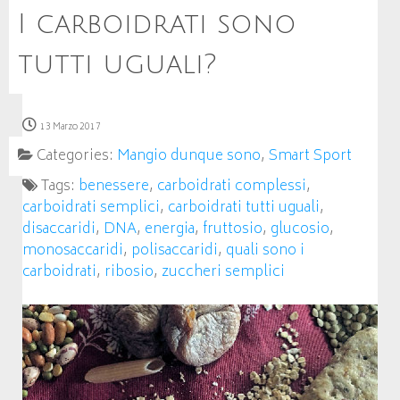
I carboidrati sono
tutti uguali?
13 Marzo 2017
Categories:
Mangio dunque sono
,
Smart Sport
Tags:
benessere
,
carboidrati complessi
,
carboidrati semplici
,
carboidrati tutti uguali
,
disaccaridi
,
DNA
,
energia
,
fruttosio
,
glucosio
,
monosaccaridi
,
polisaccaridi
,
quali sono i
carboidrati
,
ribosio
,
zuccheri semplici