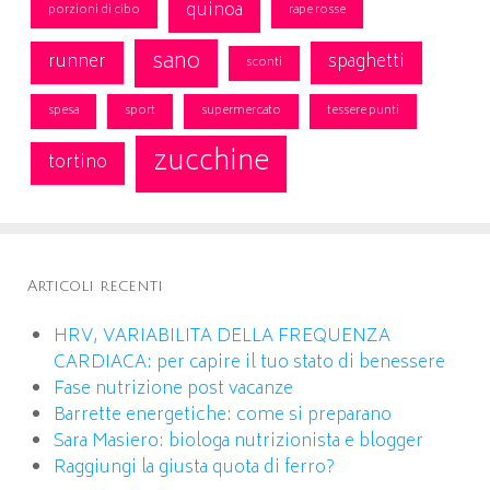
quinoa
porzioni di cibo
rape rosse
sano
runner
spaghetti
sconti
spesa
sport
supermercato
tessere punti
zucchine
tortino
Articoli recenti
HRV, VARIABILITA DELLA FREQUENZA
CARDIACA: per capire il tuo stato di benessere
Fase nutrizione post vacanze
Barrette energetiche: come si preparano
Sara Masiero: biologa nutrizionista e blogger
Raggiungi la giusta quota di ferro?