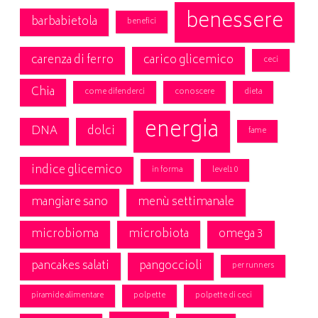
benessere
barbabietola
benefici
carenza di ferro
carico glicemico
ceci
Chia
come difenderci
conoscere
dieta
energia
DNA
dolci
fame
indice glicemico
in forma
level10
mangiare sano
menù settimanale
microbioma
microbiota
omega 3
pancakes salati
pangoccioli
per runners
piramide alimentare
polpette
polpette di ceci