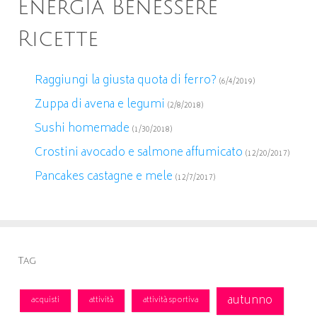
Energia Benessere
Ricette
Raggiungi la giusta quota di ferro?
(6/4/2019)
Zuppa di avena e legumi
(2/8/2018)
Sushi homemade
(1/30/2018)
Crostini avocado e salmone affumicato
(12/20/2017)
Pancakes castagne e mele
(12/7/2017)
Tag
autunno
acquisti
attività
attività sportiva